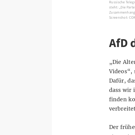
Russische Teleg
steht: „Die Part
Zusammenhang mi
Screenshot: CO
AfD 
„Die Alte
Videos“, 
Dafür, da
dass wir 
finden ko
verbreite
Der
frühe