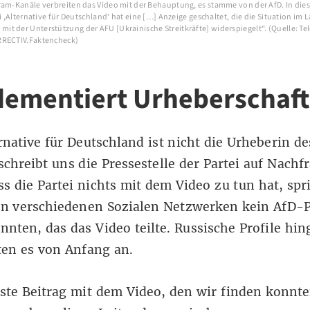
ram-Kanäle verbreiten das Video mit der Behauptung, es stamme von der AfD. In die
ei ,Alternative für Deutschland‘ hat eine […] Anzeige geschaltet, die die Situation im 
t der Unterstützung der AFU [Ukrainische Streitkräfte] widerspiegelt“. (Quelle: Te
RRECTIV.Faktencheck)
dementiert Urheberschaf
rnative für Deutschland ist nicht die Urheberin de
schreibt uns die Pressestelle der Partei auf Nachfr
ss die Partei nichts mit dem Video zu tun hat, spr
in verschiedenen Sozialen Netzwerken kein AfD-P
nnten, das das Video teilte. Russische Profile hi
ten es von Anfang an.
ste Beitrag
mit dem Video, den wir finden konnte