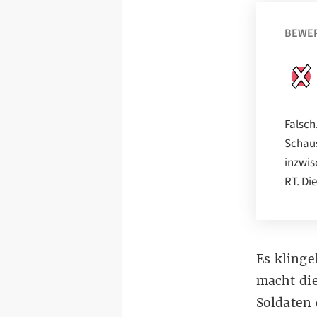
BEWE
Falsch
Schaus
inzwis
RT. Di
Es klinge
macht die
Soldaten