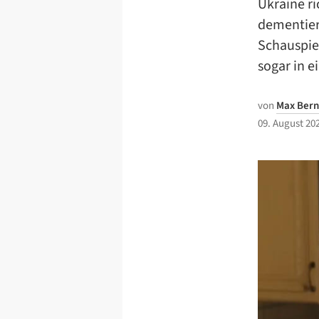
Ukraine ri
dementier
Schauspie
sogar in 
von
Max Bern
09. August 20