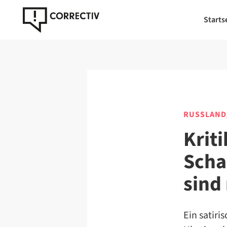
Starts
RUSSLAND
Kriti
Scha
sind
Ein satiri