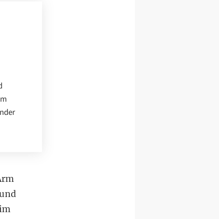
d
nem
ender
Arm
 und
 im