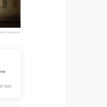
inlich stammt es
aine
07.2023