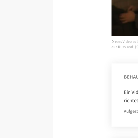
Dieses Video so
aus Russland. (
BEHA
Ein Vi
richte
Aufgest