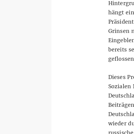
Hintergru
hängt ein
Präsident
Grinsen n
Eingeblen
bereits s
geflossen
Dieses Pr
Sozialen 
Deutschla
Beiträgen
Deutschla
wieder d
russisch