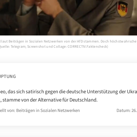
ll laut Beiträgen in Sozialen Netzwerken von der AfD stammen. Doch höchstwahrsche
Quelle: Telegram; Screenshot und Collage: CORRECTIV.Faktencheck)
UPTUNG
deo, das sich satirisch gegen die deutsche Unterstützung der Ukr
t, stamme von der Alternative für Deutschland.
ellt von: Beiträgen in Sozialen Netzwerken
Datum: 26.