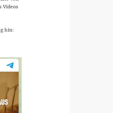
s Videos
g hin: