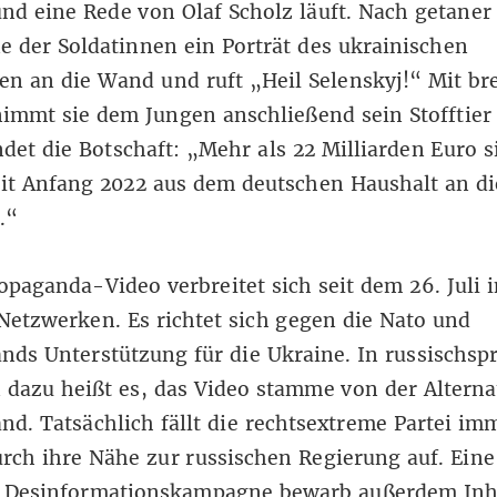
nd eine Rede von Olaf Scholz läuft. Nach getaner 
e der Soldatinnen ein Porträt des ukrainischen
en an die Wand und ruft „Heil Selenskyj!“ Mit br
immt sie dem Jungen anschließend sein Stofftier 
det die Botschaft: „Mehr als 22 Milliarden Euro s
eit Anfang 2022 aus dem deutschen Haushalt an d
.“
opaganda-Video verbreitet sich seit dem 26. Juli i
Netzwerken. Es richtet sich gegen die Nato und
nds Unterstützung für die Ukraine. In russischsp
 dazu heißt es, das Video stamme von der Alterna
nd. Tatsächlich fällt die rechtsextreme Partei im
urch ihre
Nähe zur russischen Regierung
auf. Eine
e Desinformationskampagne bewarb außerdem
Inh