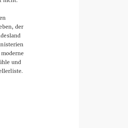
t nicht.
gen
eben, der
ndesland
nisterien
d moderne
ühle und
llerliste.