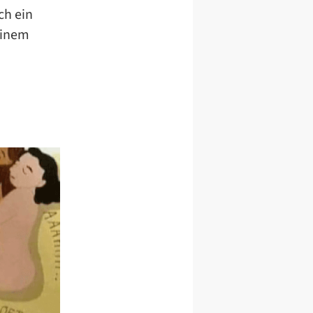
ch ein
einem