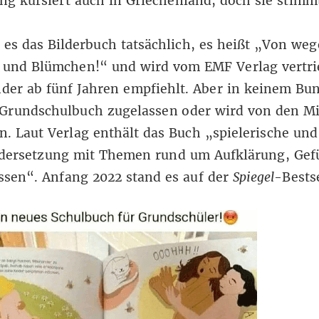
ng kursiert auch
in Griechenland
, doch sie stimm
 es das Bilderbuch tatsächlich, es heißt „Von we
 und Blümchen!“ und wird vom EMF Verlag vertri
nder ab fünf Jahren empfiehlt
. Aber in keinem Bu
s Grundschulbuch zugelassen oder wird von den Mi
. Laut Verlag enthält das Buch „spielerische un
dersetzung mit Themen rund um Aufklärung, Gef
ssen“.
Anfang 2022
stand es auf der
Spiegel
-Bestse