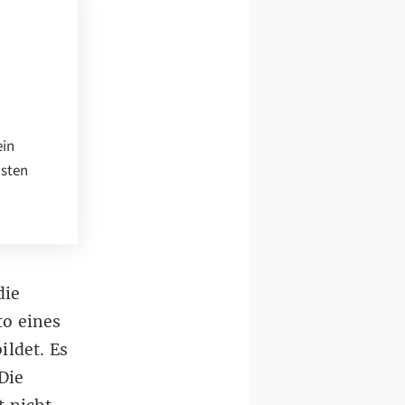
ein
isten
die
to eines
ildet. Es
Die