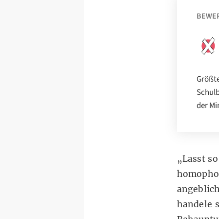
BEWE
Größte
Schulb
der Mi
„Lasst so
homopho
angeblich
handele s