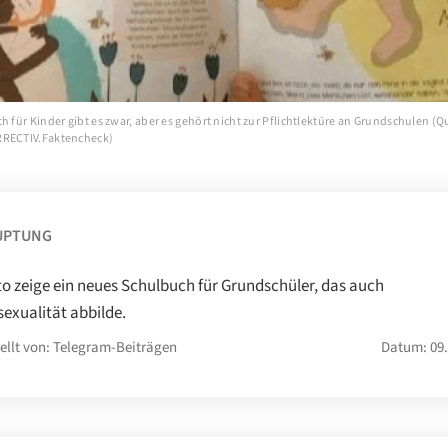
h für Kinder gibt es zwar, aber es gehört nicht zur Pflichtlektüre an Grundschulen (Q
RRECTIV.Faktencheck)
UPTUNG
to zeige ein neues Schulbuch für Grundschüler, das auch
xualität abbilde.
ellt von: Telegram-Beiträgen
Datum: 09.