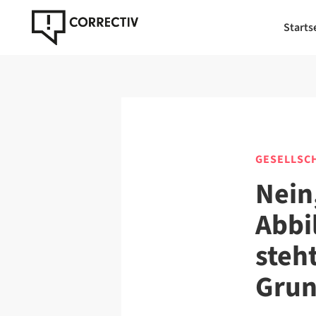
Starts
GESELLSC
Nein
Abbi
steh
Grun