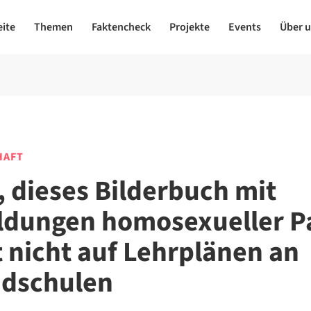
eite
Themen
Faktencheck
Projekte
Events
Über 
HAFT
, dieses Bilderbuch mit
ldungen homosexueller P
t nicht auf Lehrplänen an
dschulen