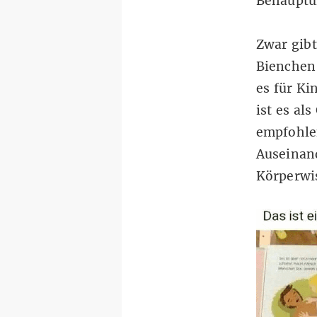
Behauptu
Zwar gibt
Bienchen
es
für Ki
ist es al
empfohlen
Auseinan
Körperwi