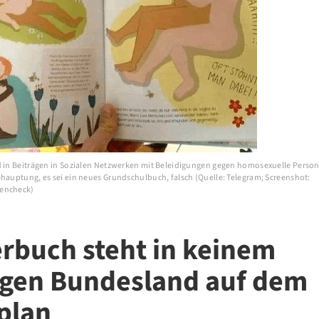
d in Beiträgen in Sozialen Netzwerken mit Beleidigungen gegen homosexuelle Person
ehauptung, es sei ein neues Grundschulbuch, falsch (Quelle: Telegram; Screenshot:
encheck)
erbuch steht in keinem
igen Bundesland auf dem
plan