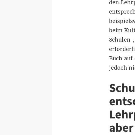
den Lehr
entsprech
beispiels
beim Kul
Schulen ‚
erforderl
Buch auf
jedoch n
Schu
ents
Lehr
aber