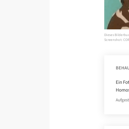
Dieses Bilderbuc
Screenshot: CO
BEHA
Ein Fo
Homose
Aufgest