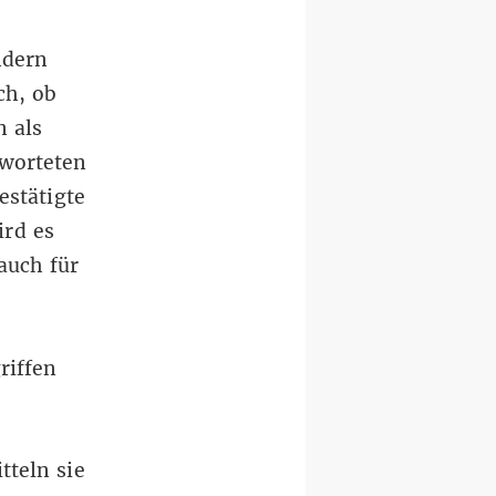
ndern
ch, ob
n als
tworteten
stätigte
ird es
auch für
riffen
tteln sie