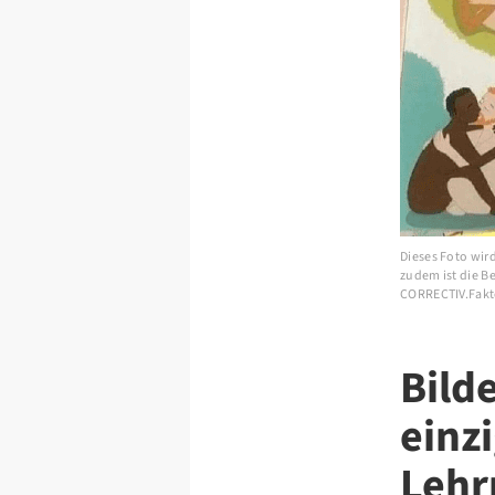
Dieses Foto wir
zudem ist die B
CORRECTIV.Fakt
Bild
einz
Lehr