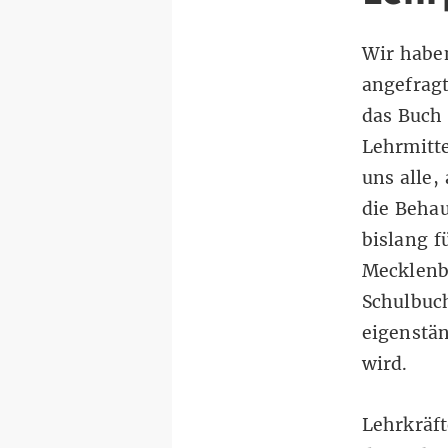
Wir habe
angefragt
das Buch 
Lehrmitt
uns alle
die Behau
bislang f
Mecklenb
Schulbuc
eigenstän
wird.
Lehrkräft