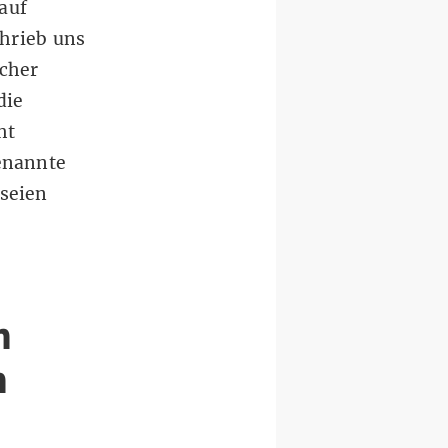
auf
hrieb uns
echer
die
ht
genannte
seien
n
h