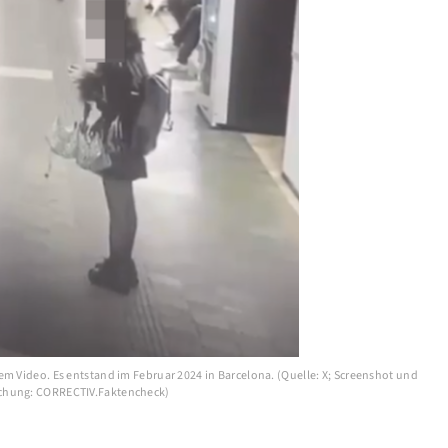
em Video. Es entstand im Februar 2024 in Barcelona. (Quelle: X; Screenshot und
hung: CORRECTIV.Faktencheck)