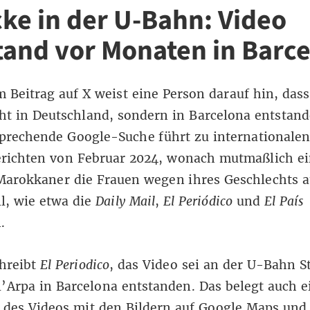
cke in der U-Bahn: Video
tand vor Monaten in Barc
 Beitrag auf X weist eine Person darauf hin, dass
ht in Deutschland, sondern in Barcelona entstand
sprechende
Google-Suche
führt zu internationale
richten von Februar 2024, wonach mutmaßlich ei
Marokkaner die Frauen wegen ihres Geschlechts at
l, wie etwa die
Daily Mail
,
El Periódico
und
El País
n.
chreibt
El Periodico
, das Video sei an der U-Bahn S
’Arpa in Barcelona entstanden. Das belegt auch e
h des Videos mit den
Bildern auf Google Maps
un