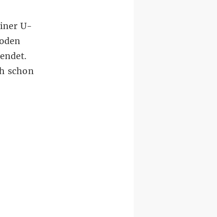
einer U-
Boden
lendet.
ch schon