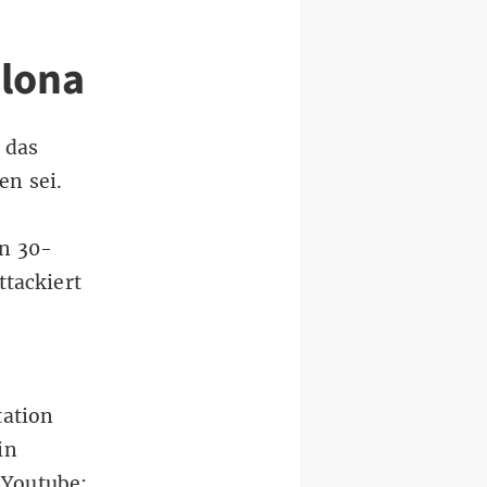
elona
 das
en sei.
n
n 30-
tackiert
tation
in
d
Youtube
: