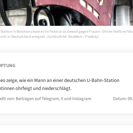
-Station in Barcelona kam es im Februar zu Gewalt gegen Frauen. Online heißt es fäls
 sich in Deutschland ereignet. (Symbolbild: Smattern / Pixabay)
UPTUNG
deo zeige, wie ein Mann an einer deutschen U-Bahn-Station
tinnen ohrfeigt und niederschlägt.
ellt von: Beiträgen auf Telegram, X und Instagram
Datum: 09.