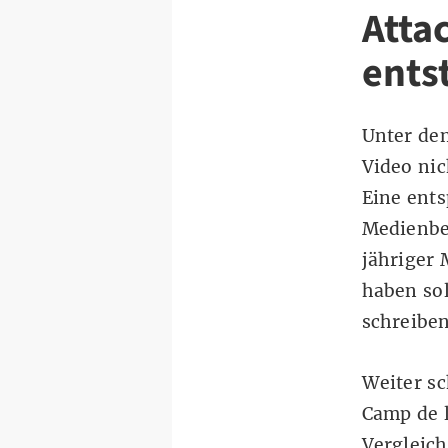
Atta
ents
Unter dem
Video nic
Eine ent
Medienbe
jähriger 
haben sol
schreibe
Weiter s
Camp de l
Vergleic