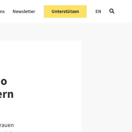
uns
Newsletter
Unterstützen
EN
eo
ern
Frauen