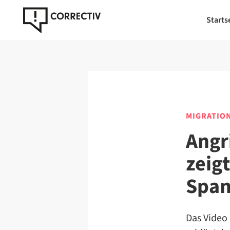
Starts
MIGRATIO
Angr
zeig
Span
Das Video