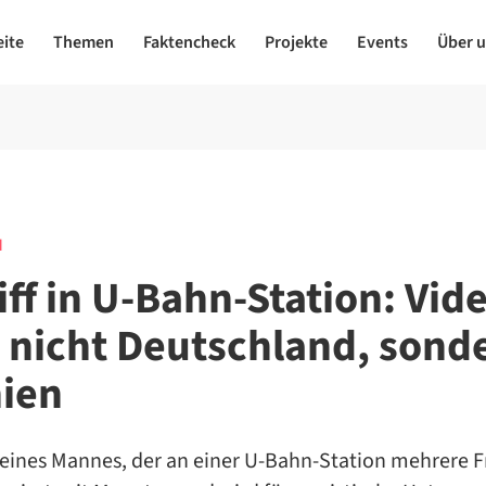
eite
Themen
Faktencheck
Projekte
Events
Über 
N
iff in U-Bahn-Station: Vid
t nicht Deutschland, sond
ien
 eines Mannes, der an einer U-Bahn-Station mehrere 