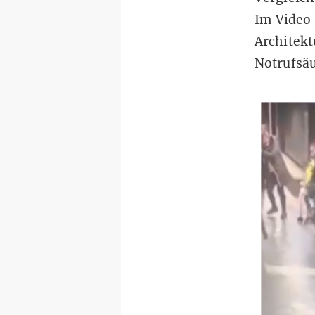
Im Video
Architekt
Notrufsä