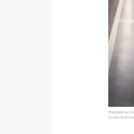
Standbild aus d
Unkenntlichmac