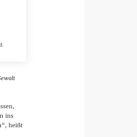
d.
Gewalt
ssen,
n ins
“, heißt