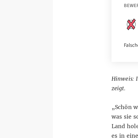
BEWE
Falsch
Hinweis: I
zeigt.
„Schön we
was sie s
Land hol
es in ei