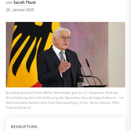
von
Sarah Thust
20. Januar 2025
Bundespräsident Frank-Walter Steinmeier gab am 27. Dezember 2024 die
Entscheidung über die Auflösung des Deutschen Bundestages bekannt – im
Netz kursierte danach eine Falschbehauptung. (Foto: Sören Stache / DPA /
Picture Alliance)
BEHAUPTUNG