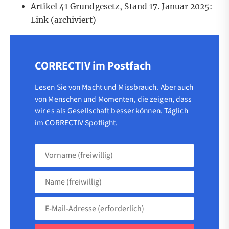
Artikel 41 Grundgesetz, Stand 17. Januar 2025:
Link
(archiviert)
CORRECTIV im Postfach
Lesen Sie von Macht und Missbrauch. Aber auch
von Menschen und Momenten, die zeigen, dass
wir es als Gesellschaft besser können. Täglich
im CORRECTIV Spotlight.
Vorname
(freiwillig)
Name
(freiwillig)
E-
Mail-
Adresse