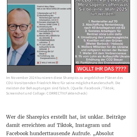
Im November 2024 kursieren diese Sharepics zu angeblichen Plänen des
CDU-Vorsitzenden Friedrich Merz für seine mögliche Kanzlerschaft. Die
meisten der Behauptungen sind falsch. (Quelle: Facebook / Tiktok;
Screenshot und Collage: CORRECTIV.Faktencheck)
Wer die Sharepics erstellt hat, ist unklar. Beiträge
damit erreichten auf
Tiktok
,
Instagram
und
Facebook
hunderttausende Aufrufe. „Absolut