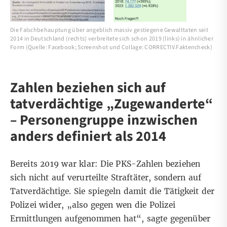
Die Falschbehauptung über angeblich massiv gestiegene Gewalttaten seit
2014 in Deutschland (rechts) verbreitete sich schon 2019 (links) in ähnlicher
Form (Quelle: Facebook; Screenshot und Collage: CORRECTIV.Faktencheck)
Zahlen beziehen sich auf
tatverdächtige „Zugewanderte“
– Personengruppe inzwischen
anders definiert als 2014
Bereits 2019 war klar: Die PKS-Zahlen beziehen
sich nicht auf verurteilte Straftäter, sondern auf
Tatverdächtige. Sie spiegeln damit die Tätigkeit der
Polizei wider, „also gegen wen die Polizei
Ermittlungen aufgenommen hat“, sagte gegenüber