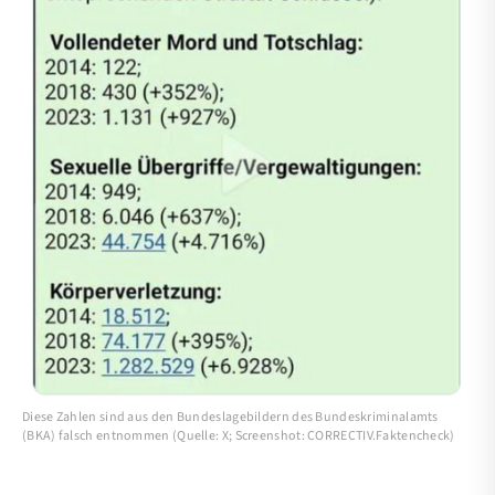
Diese Zahlen sind aus den Bundeslagebildern des Bundeskriminalamts
(BKA) falsch entnommen (Quelle: X; Screenshot: CORRECTIV.Faktencheck)