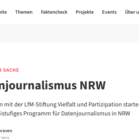
eite
Themen
Faktencheck
Projekte
Events
Über 
R SACHE
njournalismus NRW
it der LfM-Stiftung Vielfalt und Partizipation starte
eistufiges Programm für Datenjournalismus in NRW
hraven
 2015