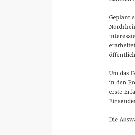
Geplant s
Nordrhein
interess
erarbeite
öffentlic
Um das Fe
in den P
erste Erf
Einsendes
Die Auswa