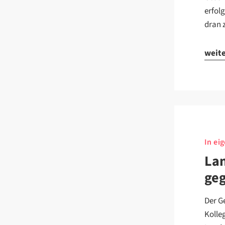
erfol
dran 
weit
In ei
Lan
geg
Der G
Kolle