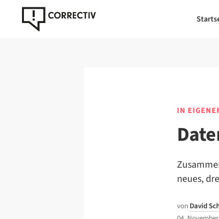
Starts
IN EIGENE
Date
Zusammen m
neues, dr
von
David Sc
04. November