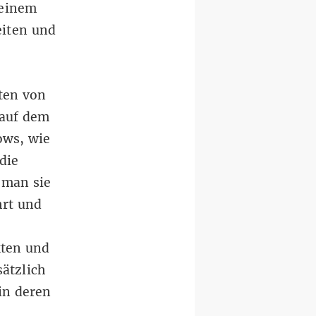
 einem
eiten und
rten von
 auf dem
ows, wie
die
 man sie
hrt und
kten und
ätzlich
in deren