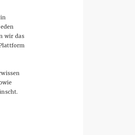
 in
jeden
n wir das
Plattform
rwissen
sowie
ünscht.