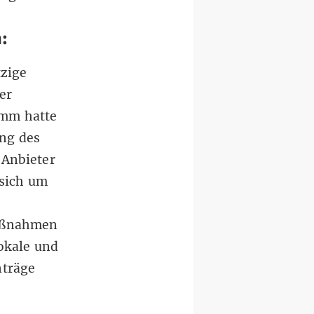
n:
tzige
er
amm hatte
ung des
 Anbieter
 sich um
aßnahmen
lokale und
nträge