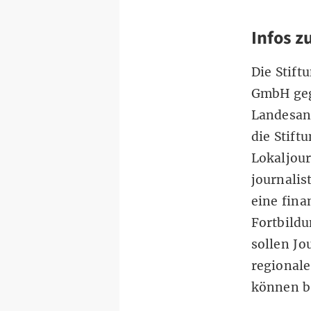
Infos z
Die Stift
GmbH geg
Landesan
die Stift
Lokaljour
journali
eine fina
Fortbild
sollen Jo
regional
können b