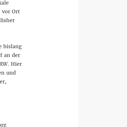
kale
 vor Ort
lisher
e bislang
f an der
RW. Hier
en und
er,
org