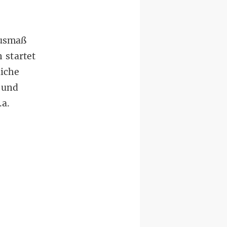
Ausmaß
 startet
iche
 und
.a.