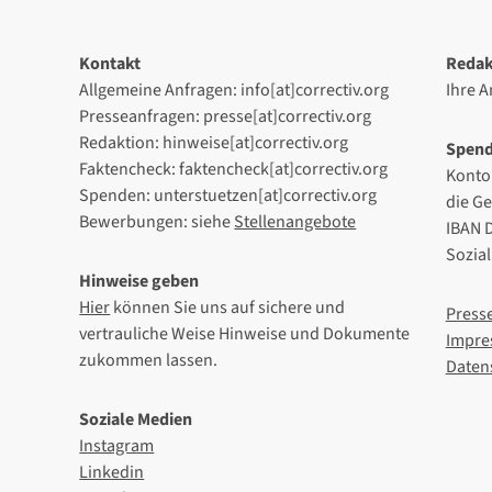
Kontakt
Redak
Allgemeine Anfragen: info[at]correctiv.org
Ihre 
Presseanfragen: presse[at]correctiv.org
Redaktion: hinweise[at]correctiv.org
Spen
Faktencheck: faktencheck[at]correctiv.org
Konto
Spenden: unterstuetzen[at]correctiv.org
die G
Bewerbungen: siehe
Stellenangebote
IBAN 
Sozia
Hinweise geben
Hier
können Sie uns auf sichere und
Press
vertrauliche Weise Hinweise und Dokumente
Impre
zukommen lassen.
Daten
Soziale Medien
Instagram
Linkedin