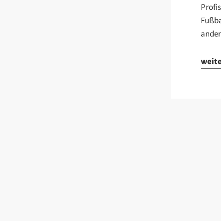
Profis
Fußba
andere
weit