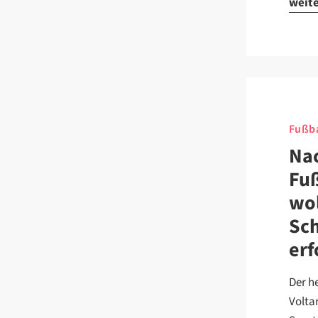
weit
Fußba
Nac
Fuß
wo
Sc
erf
Der h
Volta