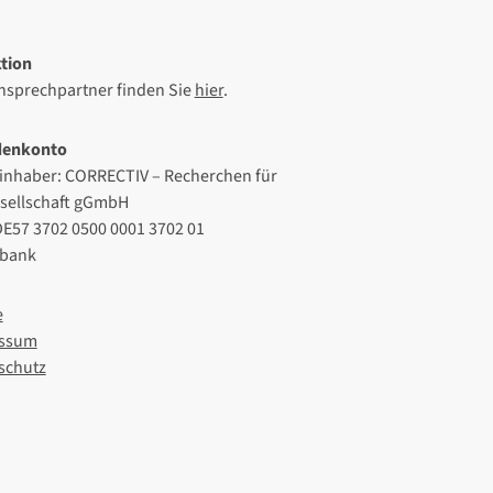
tion
Ansprechpartner finden Sie
hier
.
denkonto
inhaber: CORRECTIV – Recherchen für
esellschaft gGmbH
DE57 3702 0500 0001 3702 01
lbank
e
ssum
schutz