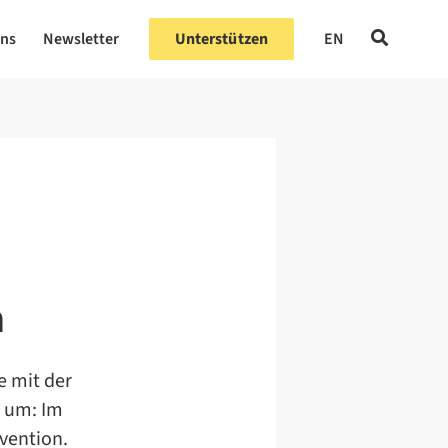
uns
Newsletter
Unterstützen
EN
n
e mit der
t um: Im
vention.