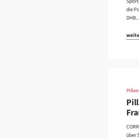
Sport
die P
DHB
weit
Pille
Pil
Fr
CORRE
über 