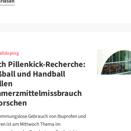
erlesen
lldoping
h Pillenkick-Recherche:
ball und Handball
llen
hmerzmittelmissbrauch
orschen
emmungslose Gebrauch von Ibuprofen und
ren ist am Mittwoch Thema im