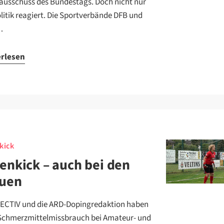
ausschuss des Bundestags. Doch nicht nur
olitik reagiert. Die Sportverbände DFB und
…
erlesen
nkick
lenkick – auch bei den
auen
CTIV und die ARD-Dopingredaktion haben
Schmerzmittelmissbrauch bei Amateur- und