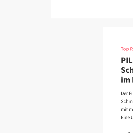
Top R
PIL
Sc
im 
Der F
Schme
mit m
Eine 