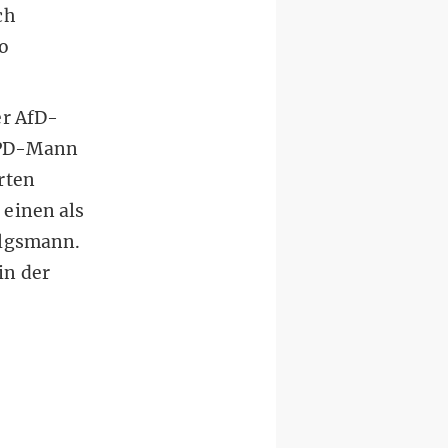
ch
uo
er AfD-
SPD-Mann
rten
 einen als
olgsmann.
in der