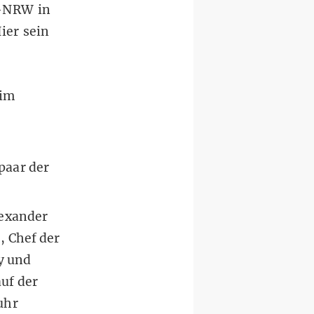
D-NRW in
ier sein
 im
paar der
lexander
, Chef der
y und
uf der
uhr