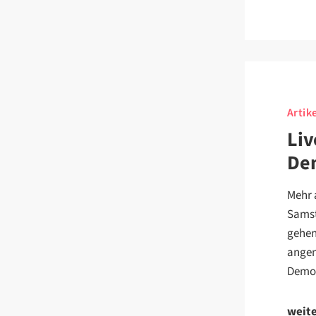
Artike
Liv
De
Mehr 
Samst
gehen
angen
Demo
weit