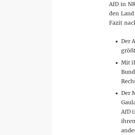
AfD in N
den Land
Fazit na
Der 
größ
Mit i
Bund
Recht
Der 
Gaula
AfD i
ih
re
ande