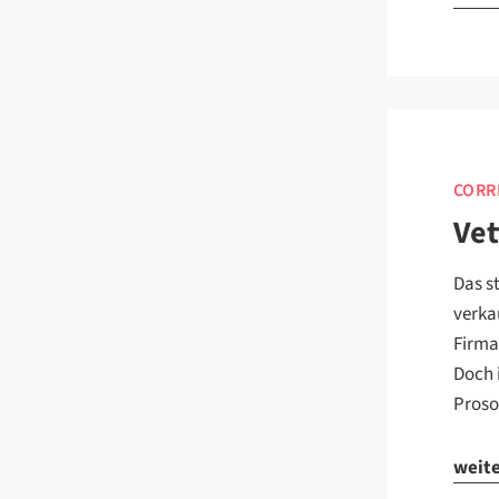
CORR
Vet
Das s
verka
Firma
Doch 
Proso
weit