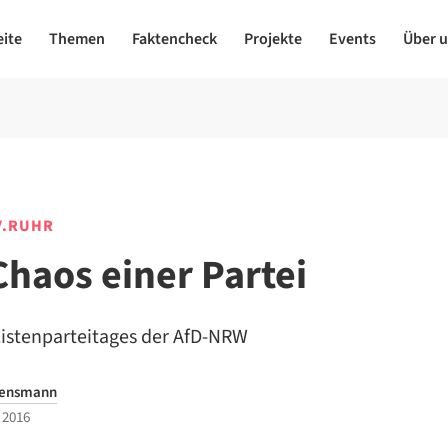
eite
Themen
Faktencheck
Projekte
Events
Über 
V.RUHR
Chaos einer Partei
Listenparteitages der AfD-NRW
Bensmann
 2016