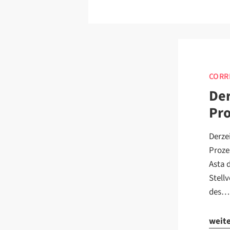
CORR
Der
Pro
Derze
Proze
Asta 
Stell
des…
weit