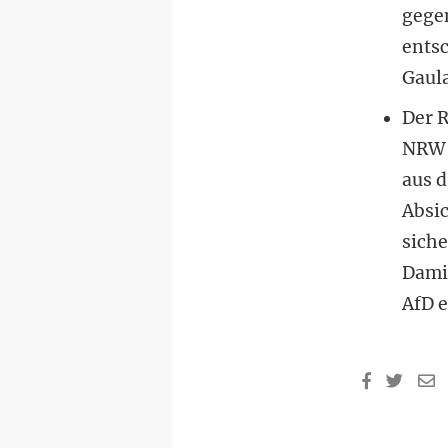
gegen
entsc
Gaul
Der R
NRW 
aus d
Absic
sich
Dami
AfD 