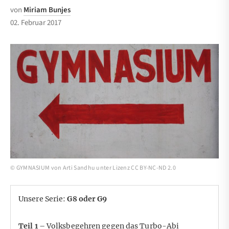
von
Miriam Bunjes
02. Februar 2017
©
GYMNASIUM
von
Arti Sandhu
unter
Lizenz CC BY-NC-ND 2.0
Unsere Serie:
G8 oder G9
Teil 1
–
Volksbegehren gegen das Turbo-Abi