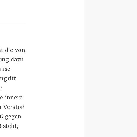
t die von
ung dazu
ause
ngriff
r
e innere
n Verstoß
oß gegen
 steht,