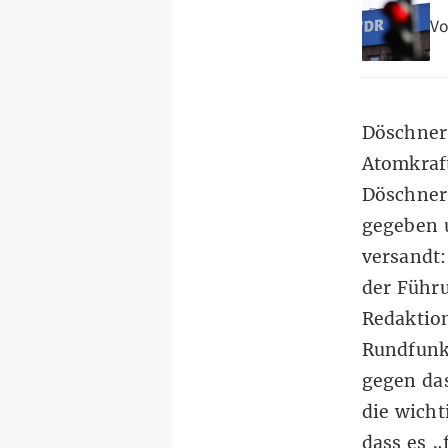
Vo
Döschner 
Atomkraf
Döschner
gegeben 
versandt:
der Führ
Redaktio
Rundfunkf
gegen da
die wicht
d
ass es „