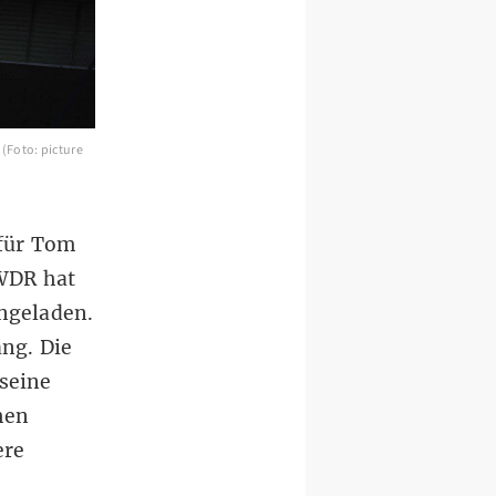
(Foto: picture
 für Tom
WDR hat
ngeladen.
ang.
Die
 seine
hen
ere
e