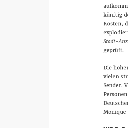
aufkomme
künftig d
Kosten, d
explodie
Stadt-Anz
geprüft.
Die hohen
vielen st
Sender. V
Personen.
Deutschen
Monique 