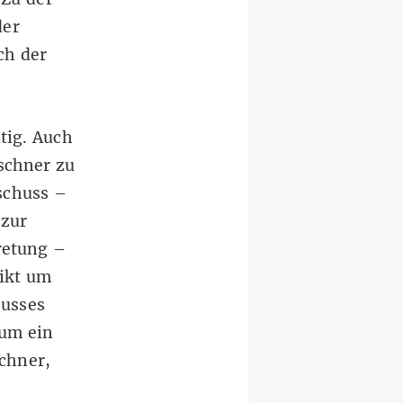
der
ch der
tig. Auch
schner zu
sschuss –
 zur
retung –
ikt um
husses
 um ein
chner,