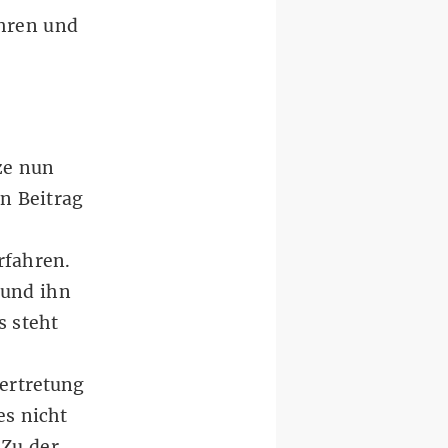
ahren und
ze nun
en Beitrag
rfahren.
 und ihn
s steht
Vertretung
es nicht
Zu der