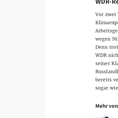
WDR-Re
Vor zwe
Klimaexp
Arbeitsge
wegen Nic
Denn trot
WDR nich
seiner Kl
Russland
bereits 
sogar wie
Mehr vo