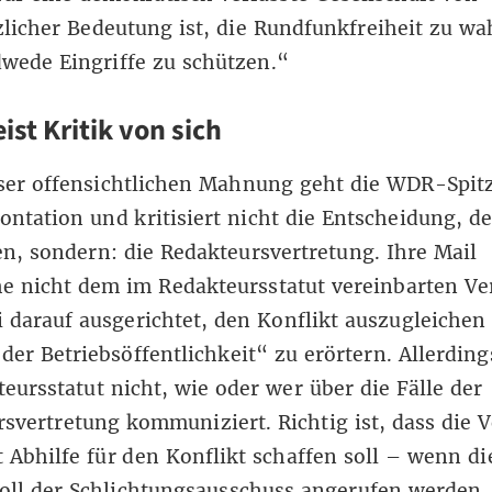
licher Bedeutung ist, die Rundfunkfreiheit zu w
wede Eingriffe zu schützen.“
st Kritik von sich
eser offensichtlichen Mahnung geht die WDR-Spit
ontation und kritisiert nicht die Entscheidung, d
n, sondern: die Redakteursvertretung. Ihre Mail
he nicht dem
im Redakteursstatut vereinbarten Ve
i darauf ausgerichtet, den Konflikt auszugleichen
 der Betriebsöffentlichkeit“ zu erörtern. Allerding
eursstatut nicht, wie oder wer über die Fälle der
svertretung kommuniziert. Richtig ist,
dass
die 
t Abhilfe
für den Konflikt schaffen soll – wenn di
soll der Schlichtungsausschuss angerufen werden.