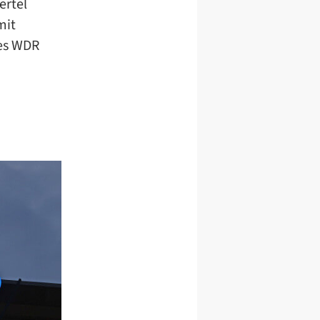
ertel
mit
des WDR