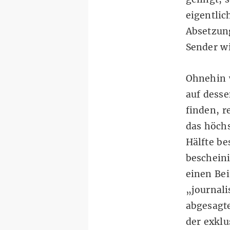
eigentlic
Absetzung
Sender w
Ohnehin 
auf dess
finden, r
das höch
Hälfte be
beschein
einen Bei
„journali
abgesagt
der exkl