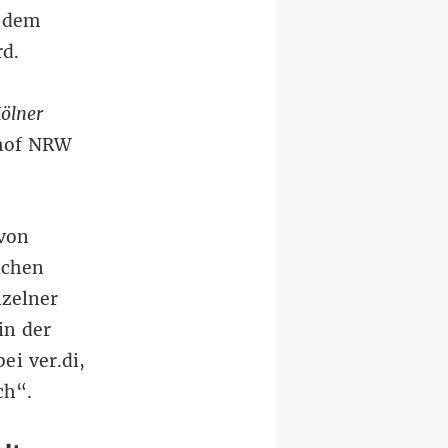
n dem
rd.
ölner
hof NRW
 von
ichen
nzelner
in der
ei ver.di,
ch“.