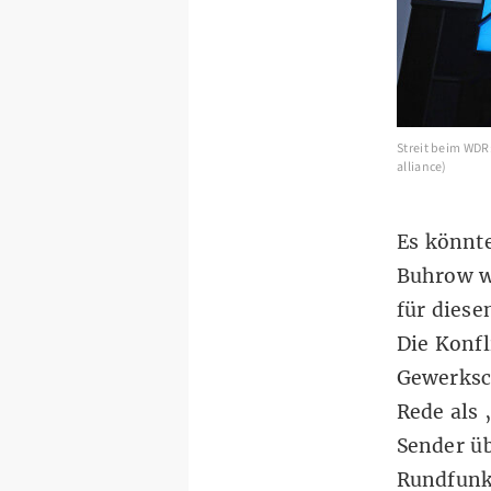
Streit beim WDR
alliance)
Es könnt
Buhrow w
für dies
Die Konfl
Gewerksch
Rede als 
Sender üb
Rundfunkf