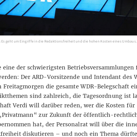
: Es geht um Eingriffe in die Redaktionsfreiheit und die hohen Kosten eines Umbaus. 
e eine der schwierigsten Betriebsversammlungen
erden: Der ARD-Vorsitzende und Intendant des 
en Freitagmorgen die gesamte WDR-Belegschaft ei
iktthemen sind zahlreich, die Tagesordnung ist l
aft Verdi will darüber reden, wer die Kosten für
„Privatmann“ zur Zukunft der öffentlich-rechtlic
ernommen hat, der Personalrat will über die inn
reiheit diskutieren – und noch ein Thema dürft