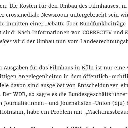
n: Die Kosten f
ür den Umbau des Filmhauses, i
er crossmediale Newsroom untergebracht sein wi
ie inmitten einer Debatte über Rundfunkbeiträge
rt sind: Nach Informationen von CORRECTIV und
K
eiger
wird der Umbau nun vom Landesrechnungs
 Ausgaben für das Filmhaus in Köln ist nur eine
rittigen Angelegenheiten in dem öffentlich-rechtl
iele davon sind ausgelöst von Entscheidungen ei
 Der WDR, so sagte es die Bundesgeschäftsführer
 Journalistinnen- und Journalisten-Union (dju) b
Hofmann, habe ein Problem mit „Machtmissbrau