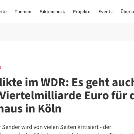
eite
Themen
Faktencheck
Projekte
Events
Über 
S
likte im WDR: Es geht au
Viertelmilliarde Euro für 
haus in Köln
 Sender wird von vielen Seiten kritisiert - der