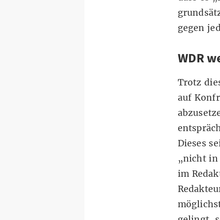
grundsätz
gegen jed
WDR wei
Trotz di
auf Konfr
abzusetze
entspräc
Dieses se
„nicht in
im Redakt
Redakteur
möglichs
gelingt, 