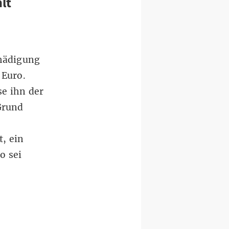
lt
chädigung
 Euro.
se ihn der
Grund
, ein
o sei