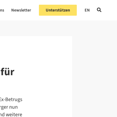
uns
Newsletter
Unterstützen
EN
 für
Ex-Betrugs
rger nun
nd weitere