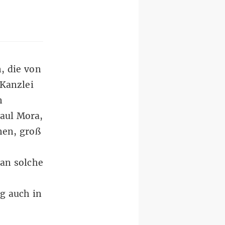
, die von
 Kanzlei
n
Paul Mora,
nen, groß
an solche
g auch in