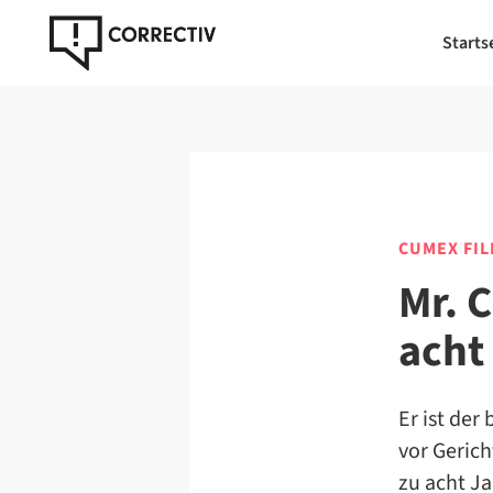
Starts
CUMEX FIL
Mr. 
acht
Er ist de
vor Gerich
zu acht Ja