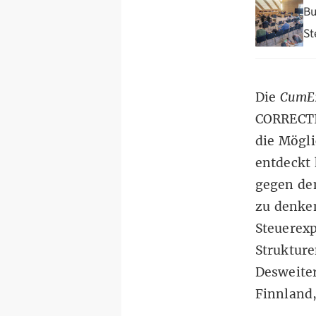
Bu
St
Die
CumEx
CORRECTIV
die Mögli
entdeckt 
gegen den
zu denken
Steuerexp
Strukture
Desweiter
Finnland