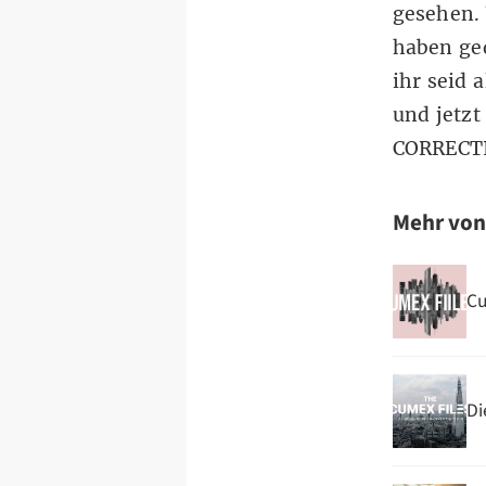
gesehen.
haben ged
ihr seid 
und jetzt
CORRECT
Mehr vo
Cu
Di