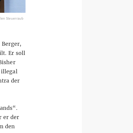
galen Steuerraub
 Berger,
t. Er soll
Bisher
illegal
ntra der
lands“.
 er der
um den