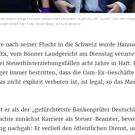
e Hanno Berger zu acht Jahren Haft verurteilt. Er gilt als „Mr. CumEx“, der den ille
getrieben hat. Foto: Oliver Berg / picture alliance
e nach seiner Flucht in die Schweiz wurde Hanno
x, vom Bonner Landgericht am Dienstag verurteil
i Steuerhinterziehungsfällen acht Jahre in Haft. 
ger immer bestritten, dass die
Cum-Ex-Geschäfte
s nicht explizit verboten ist, ist legal, so das Ma
t er als der „gefürchtetste Bankenprüfer Deutsch
chte zunächst Karriere als Steuer-Beamter, bevor
g nachgab: Er verließ den öffentlichen Dienst, 