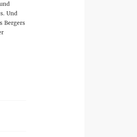
 und
es. Und
rs Bergers
er