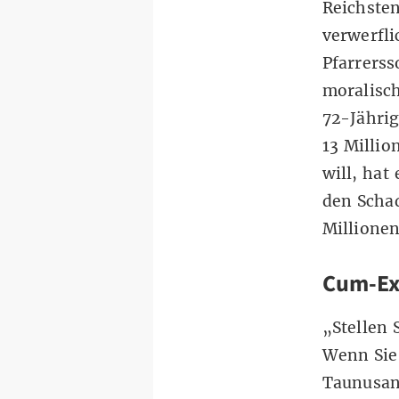
Reichsten
verwerfli
Pfarrerss
moralisch
72-Jährig
13 Millio
will, hat
den Schad
Millionen
Cum-Ex-
„Stellen 
Wenn Sie 
Taunusan