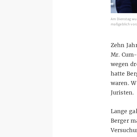
Am Dienstag wurd
maßgeblich voran
Zehn Jahr
Mr. Cum-E
wegen dre
hatte Ber
waren. Wa
Juristen.
Lange gal
Berger ma
Versuchun