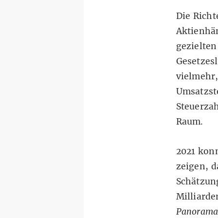
Die Richt
Aktienhän
gezielten
Gesetzesl
vielmehr,
Umsatzste
Steuerzah
Raum.
2021 kon
zeigen, 
Schätzun
Milliarde
Panorama