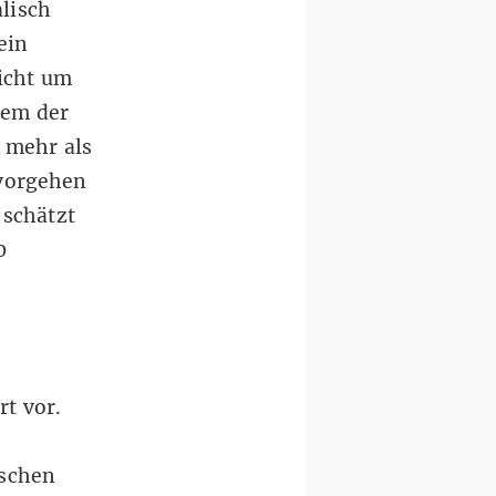
lisch
ein
nicht um
dem der
 mehr als
 vorgehen
 schätzt
0
t vor.
nschen