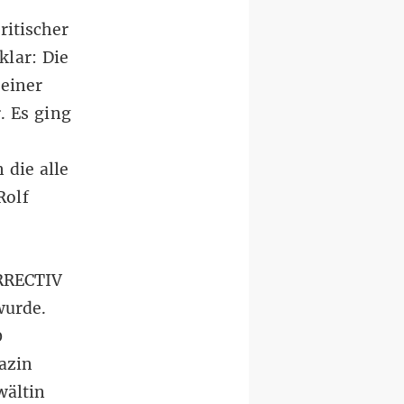
ritischer
klar: Die
einer
. Es ging
 die alle
Rolf
ORRECTIV
wurde.
0
azin
wältin