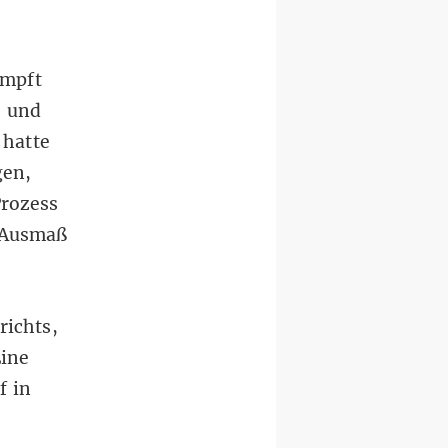
impft
“ und
 hatte
gen,
Prozess
 Ausmaß
richts,
Eine
f in