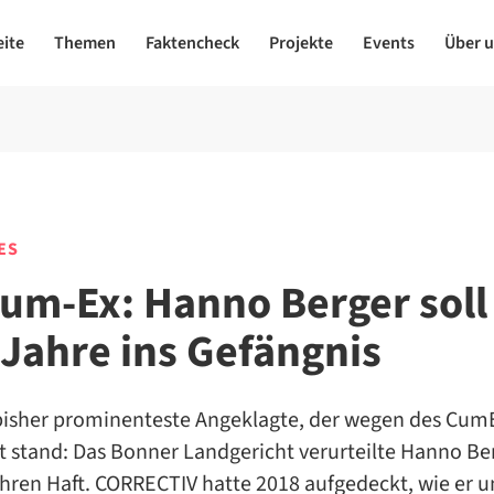
eite
Themen
Faktencheck
Projekte
Events
Über 
ES
Cum-Ex: Hanno Berger soll
 Jahre ins Gefängnis
r bisher prominenteste Angeklagte, der wegen des Cum
t stand: Das Bonner Landgericht verurteilte Hanno Be
hren Haft. CORRECTIV hatte 2018 aufgedeckt, wie er u