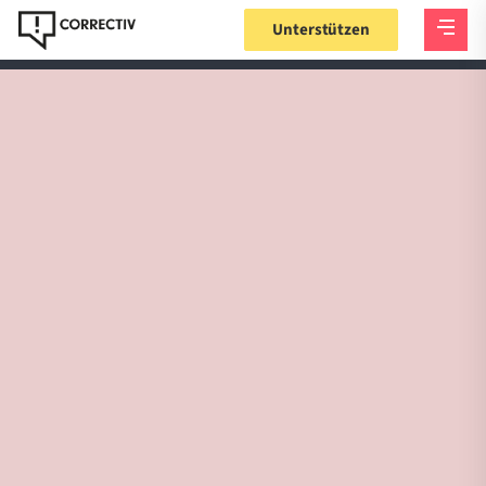
Unterstützen
Story
•
150 MRD
•
Akteure
•
Faq