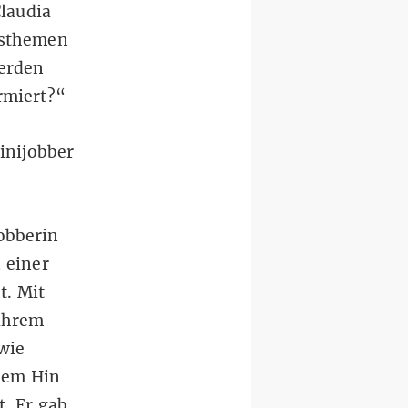
laudia
tsthemen
werden
rmiert?“
inijobber
jobberin
 einer
t. Mit
 ihrem
wie
gem Hin
t. Er gab