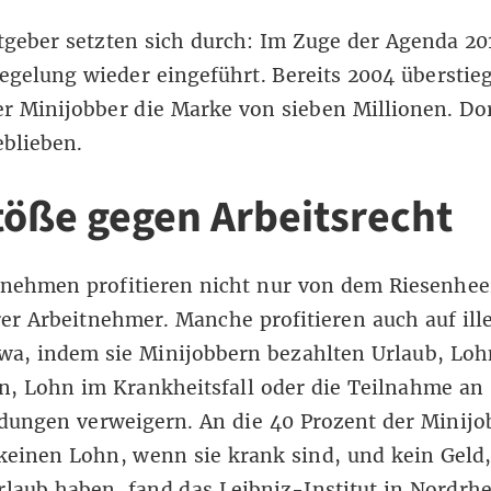
tgeber setzten sich durch: Im Zuge der Agenda 2
Regelung wieder eingeführt. Bereits 2004 überstieg
r Minijobber die Marke von sieben Millionen. Dort
eblieben.
töße gegen Arbeitsrecht
nehmen profitieren nicht nur von dem Riesenheer
er Arbeitnehmer. Manche profitieren auch auf ill
wa, indem sie Minijobbern bezahlten Urlaub, Loh
n, Lohn im Krankheitsfall oder die Teilnahme an
dungen verweigern. An die 40 Prozent der Minijo
keinen Lohn, wenn sie krank sind, und kein Geld
rlaub haben, fand das Leibniz-Institut in Nordrh