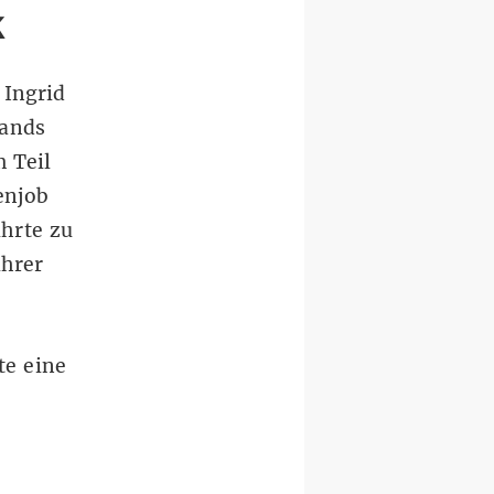
k
 Ingrid
bands
 Teil
enjob
hrte zu
ihrer
te eine
,