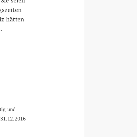
Sie seien
gszeiten
iz hätten
.
tig und
: 31.12.2016