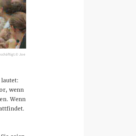
eschäftigt.© Joe
lautet:
vor, wenn
sen. Wenn
attfindet.
.