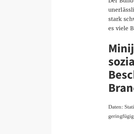
Der Bunde
unerlässl
stark sc
es viele 
Mini
sozi
Besc
Bran
Daten:
Stat
geringfügi