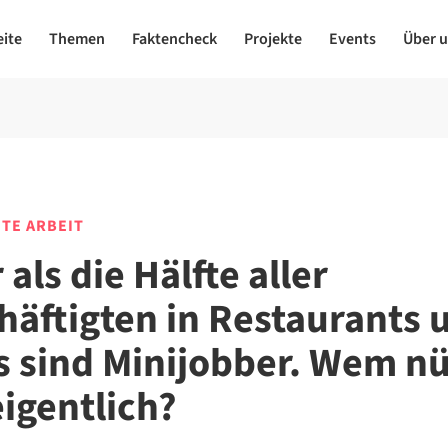
eite
Themen
Faktencheck
Projekte
Events
Über 
TE ARBEIT
als die Hälfte aller
häftigten in Restaurants 
s sind Minijobber. Wem nü
eigentlich?