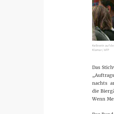
Kellnerin auf d
Klamar / AFP
Das Stich
„Auftrags
nachts a
die Bierg
Wenn Men