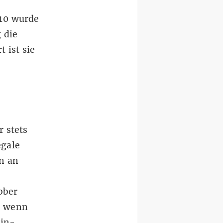
010 wurde
 die
 ist sie
 stets
egale
n an
bber
, wenn
ein-