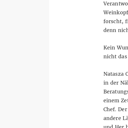
Verantwor
Weinkopf,
forscht, 
denn nich
Kein Wund
nicht da
Natasza O
in der Nä
Beratungs
einem Zet
Chef. Der
andere L
und Her h