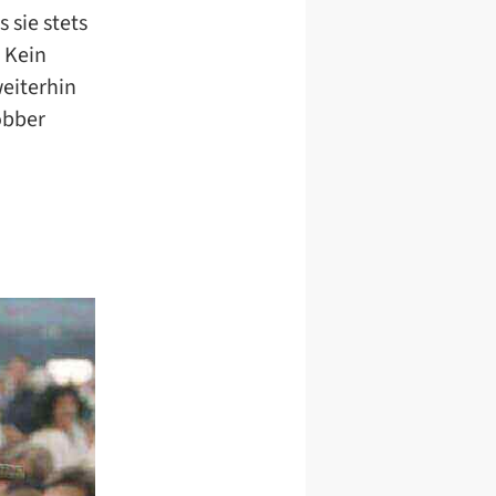
 sie stets
 Kein
eiterhin
obber