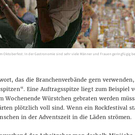
em Oktoberfest. In der Gastronomie sind sehr viele Männer und Frauen geringfügig b
wort, das die Branchenverbände gern verwenden, 
spitzen“. Eine Auftragsspitze liegt zum Beispiel 
m Wochenende Würstchen gebraten werden müs
ärten plötzlich voll sind. Wenn ein Rockfestival st
schen in der Adventszeit in die Läden strömen