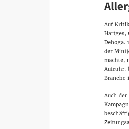
Alle
Auf Kriti
Hartges, 
Dehoga. 
der Minij
machte, m
Aufruhr. 
Branche 
Auch der 
Kampagne
beschäfti
Zeitungs