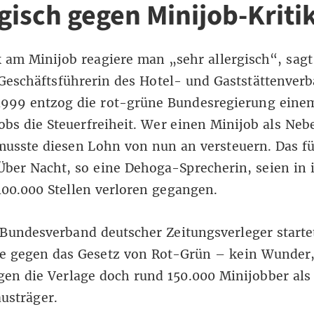
rgisch gegen Minijob-Kriti
k am Minijob reagiere man „sehr allergisch“, sagt
Geschäftsführerin des Hotel- und Gaststättenver
1999 entzog die rot-grüne Bundesregierung einem
obs die Steuerfreiheit. Wer einen Minijob als Neb
usste diesen Lohn von nun an versteuern. Das fü
Über Nacht, so eine Dehoga-Sprecherin, seien in 
100.000 Stellen verloren gegangen.
Bundesverband deutscher Zeitungsverleger starte
 gegen das Gesetz von Rot-Grün – kein Wunder
gen die Verlage doch rund 150.000 Minijobber als
austräger.