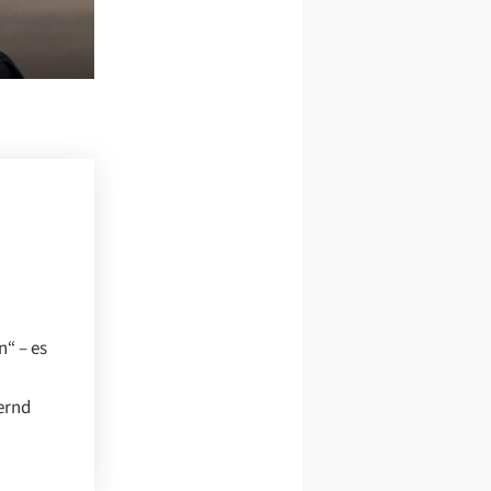
n“ – es
dernd