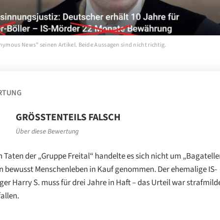
onymous News" seinen Artikel. Beide Aussagen sind nicht richtig.
RTUNG
GRÖSSTENTEILS FALSCH
Über diese Bewertung
n Taten der „Gruppe Freital“ handelte es sich nicht um „Bagatelle
 bewusst Menschenleben in Kauf genommen. Der ehemalige IS-
er Harry S. muss für drei Jahre in Haft – das Urteil war strafmil
allen.