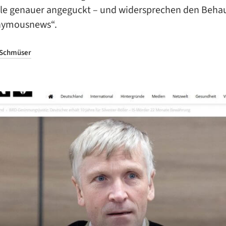
lle genauer angeguckt – und widersprechen den Beh
nymousnews“.
 Schmüser