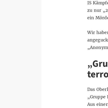
IS Kämpf
zu nur „
ein Mörde
Wir haben
angeguck
„Anonym
„Grup
terr
Das Oberl
„Gruppe F
Aus eine