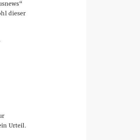
ousnews“
hl dieser
r
ur
in Urteil.