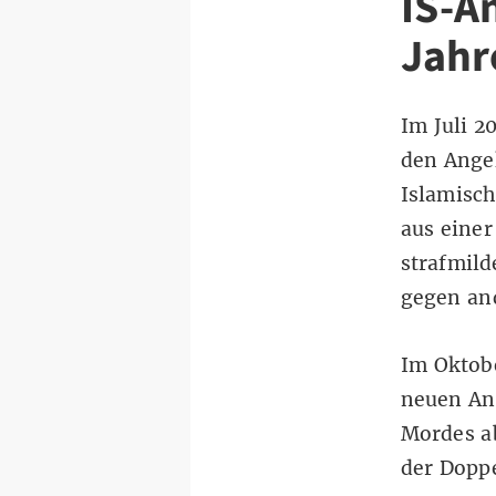
IS-A
Jahr
Im Juli 2
den Ange
Islamisch
aus eine
strafmil
gegen and
Im Oktobe
neuen An
Mordes ab
der Doppe