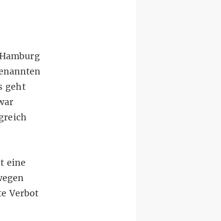
n Hamburg
genannten
s geht
 war
greich
t eine
wegen
te Verbot