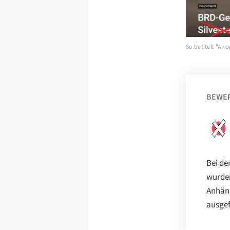
So betitelt "An
BEWE
Bei de
wurden
Anhäng
ausgef