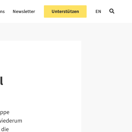
uns
Newsletter
Unterstützen
EN
l
uppe
 wiederum
 die