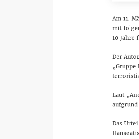
Am 11. M
mit folge
10 Jahre 
Der Autor
„Gruppe F
terrorist
Laut „An
aufgrund 
Das Urte
Hanseati