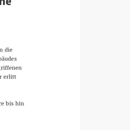
ine
n die
bäudes
griffenen
erlitt
e bis hin