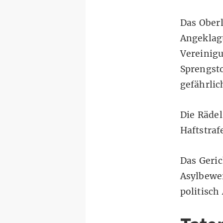
Das Oberl
Angeklagt
Vereinig
Sprengsto
gefährli
Die Rädel
Haftstraf
Das Geric
Asylbewe
politisch