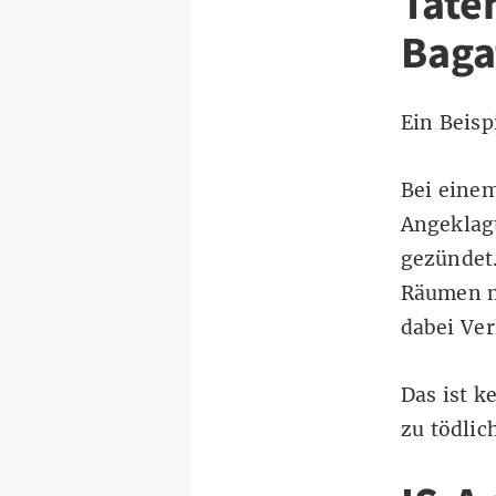
Tate
Baga
Ein Beisp
Bei einem
Angeklag
gezündet.
Räumen m
dabei Ver
Das ist k
zu tödlic