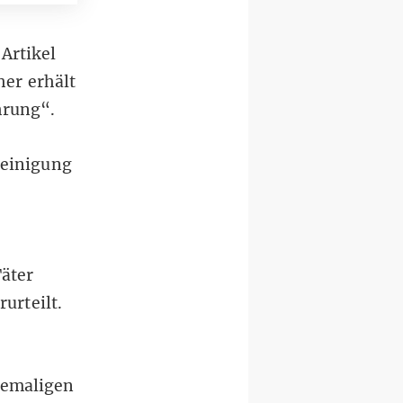
n
Artikel
her erhält
hrung“.
reinigung
äter
urteilt.
hemaligen