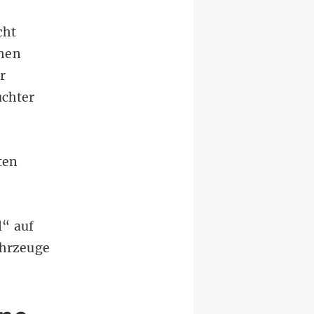
cht
chen
r
uchter
ten
l“ auf
ahrzeuge