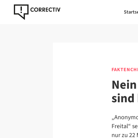
Starts
FAKTENCH
Nein
sind
„Anonymou
Freital“ s
nur zu 22