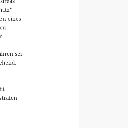
ndreas
ritz“
en eines
ten
n.
ahren sei
gehend.
ht
strafen