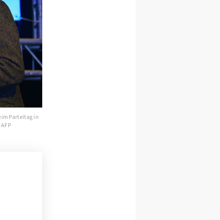
m Parteitag in
/ AFP