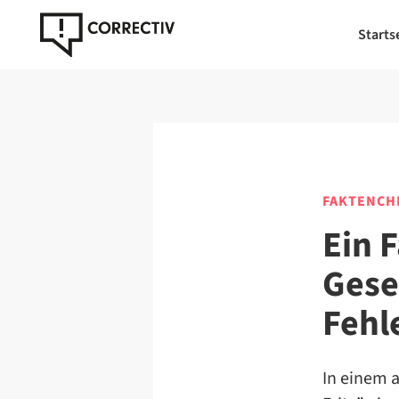
Starts
FAKTENCH
Ein 
Gese
Fehl
In einem a