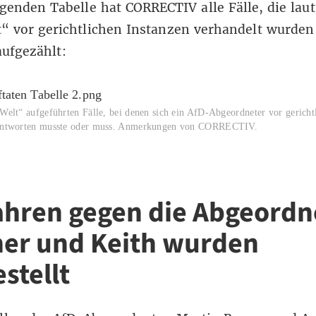
lgenden Tabelle hat CORRECTIV alle Fälle, die laut
“ vor gerichtlichen Instanzen verhandelt wurden
ufgezählt:
Welt“ aufgeführten Fälle, bei denen sich ein AfD-Abgeordneter vor gericht
rantworten musste oder muss. Anmerkungen von CORRECTIV.
ahren gegen die Abgeordn
er und Keith wurden
stellt