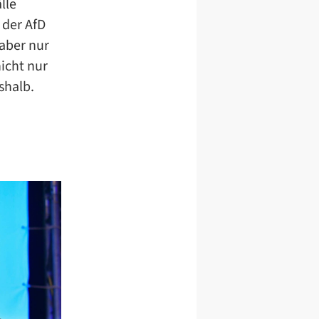
lle
 der AfD
 aber nur
nicht nur
shalb.