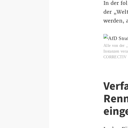
In der fo
der „Welt
werden, a
Alle von der „
Instanzen ve
CORRECTIV
Verf
Renn
einge