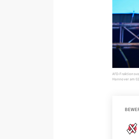
AfD-Fraktionsvo
Hannover am 02.
BEWE