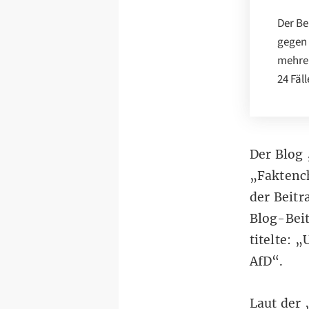
Der Be
gegen 
mehrer
24 Fäl
Der Blog 
„Faktenc
der Beitr
Blog-Beit
titelte: „
AfD
“.
Laut der 