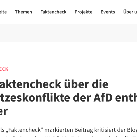
eite
Themen
Faktencheck
Projekte
Events
Über 
ECK
Faktencheck über die
tzeskonflikte der AfD ent
er
ls „Faktencheck” markierten Beitrag kritisiert der Bl