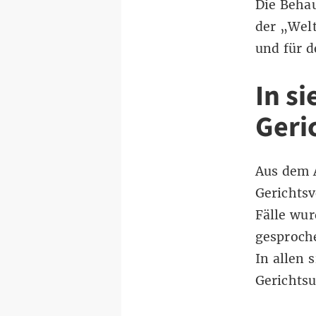
Die Behau
der „Welt
und für d
In si
Geri
Aus dem A
Gerichtsv
Fälle wur
gesproche
In allen 
Gerichtsu