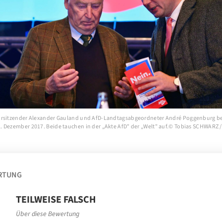
rsitzender Alexander Gauland und AfD-Landtagsabgeordneter André Poggenburg bei
 Dezember 2017. Beide tauchen in der „Akte AfD" der „Welt" auf.© Tobias SCHWARZ 
RTUNG
TEILWEISE FALSCH
Über diese Bewertung