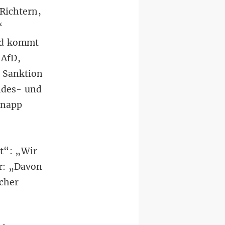
Richtern,
“
nd kommt
 AfD,
 Sanktion
ndes- und
knapp
lt“: „Wir
er: „Davon
icher