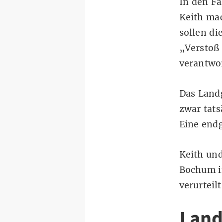
In den F
Keith mac
sollen di
„Verstoß
verantwor
Das Landg
zwar tats
Eine endg
Keith un
Bochum i
verurteilt
Land