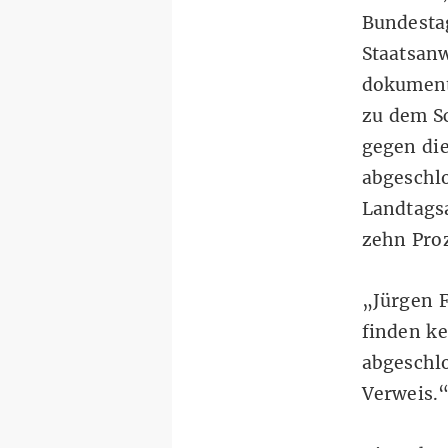
Bundestag
Staatsanw
dokument
zu dem Sc
gegen die
abgeschl
Landtags
zehn Proz
„Jürgen F
finden ke
abgeschlo
Verweis.