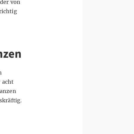
 der von
richtig
anzen
n
 acht
tanzen
skräftig.