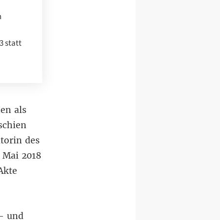
n
3 statt
nen als
schien
utorin des
. Mai 2018
Akte
s- und