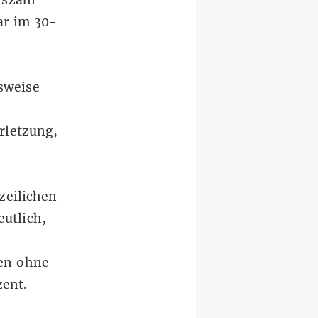
ar im 30-
lsweise
rletzung,
izeilichen
eutlich,
nen ohne
zent.