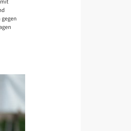
 mit
nd
n gegen
sagen