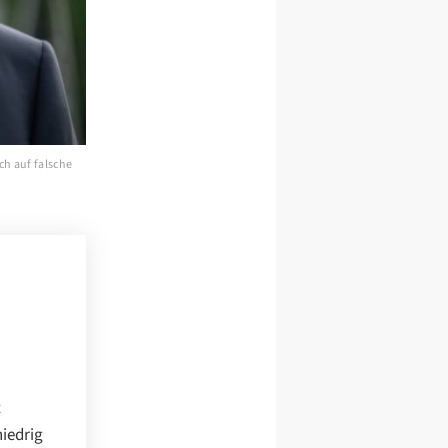
ch auf falsche
t
niedrig