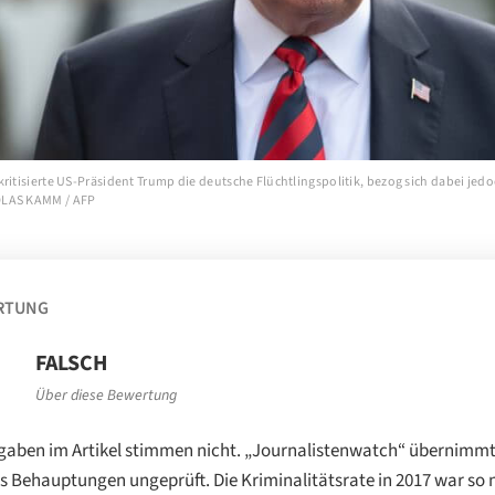
ritisierte US-Präsident Trump die deutsche Flüchtlingspolitik, bezog sich dabei jedo
OLAS KAMM / AFP
RTUNG
FALSCH
Über diese Bewertung
gaben im Artikel stimmen nicht. „Journalistenwatch“ übernimm
 Behauptungen ungeprüft. Die Kriminalitätsrate in 2017 war so 