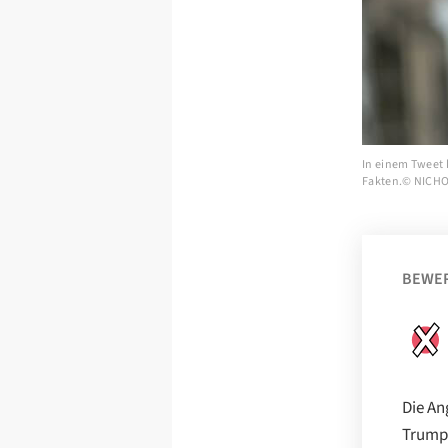
In einem Tweet k
Fakten.© NICH
BEWE
Die An
Trumps