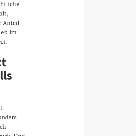
htliche
lt,
 Anteil
ieb im
rt.
xt
lls
uf
onders
rch