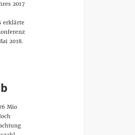
hres 2017
s erklärte
konferenz
ai 2018.
ab
,76 Mio
Noch
rachtung
tszahl