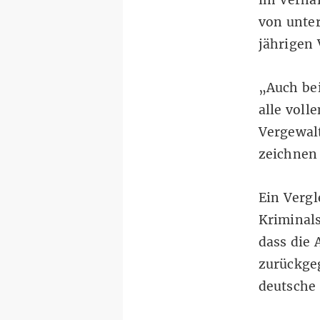
von unte
jährigen 
„Auch bei
alle voll
Vergewalt
zeichnen 
Ein Verg
Kriminals
dass die 
zurückge
deutsche 