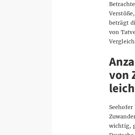
Betrachte
Verstöße,
beträgt d
von Tatve
Vergleich
Anza
von 
leic
Seehofer 
Zuwander
wichtig, 