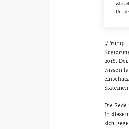
wie se
Unzufr
„Trump-T
Regierun
2018. Der
wissen la
einschät
Statement
Die Rede 
In diese
sich gege