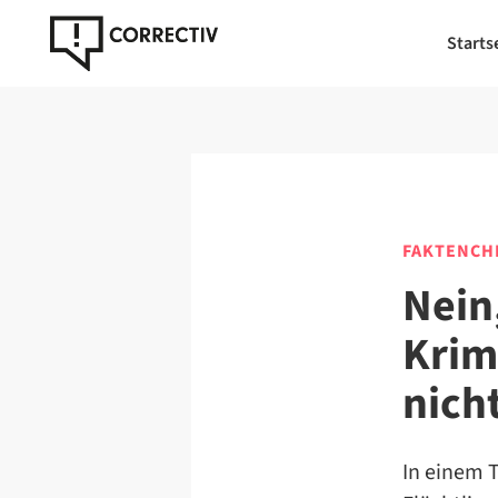
Starts
FAKTENCH
Nein
Krim
nich
In einem T