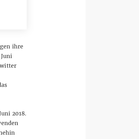
gen ihre
 Juni
witter
das
Juni 2018.
wenden
hnehin