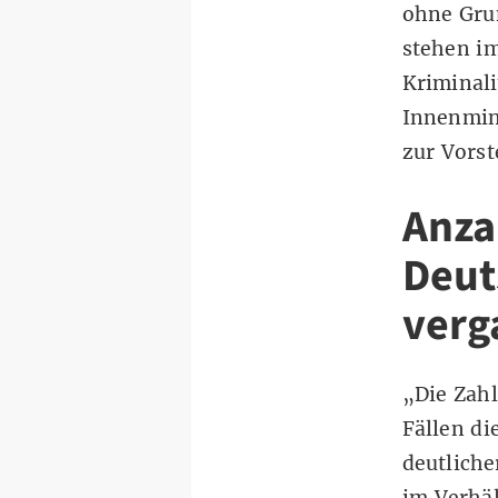
ohne Grun
stehen i
Kriminali
Innenmini
zur Vorst
Anza
Deut
verg
„Die Zahl
Fällen di
deutliche
im Verhäl