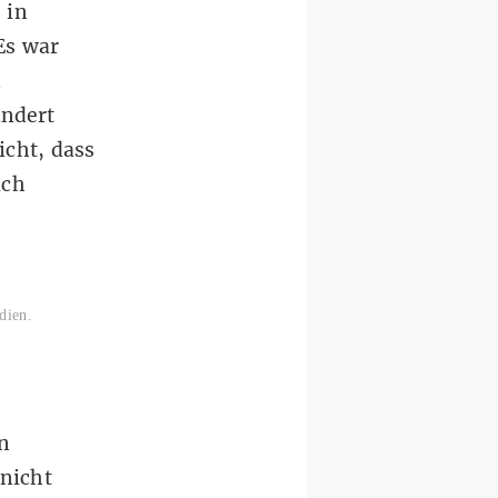
 in
Es war
n
ändert
icht, dass
uch
dien.
n
 nicht