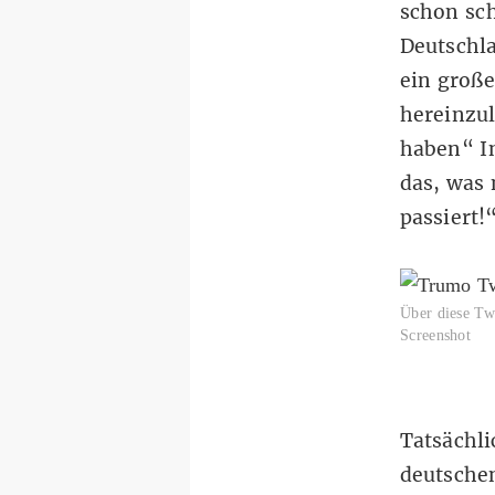
schon sch
Deutschla
ein große
hereinzul
haben“ In
das, was 
passiert!
Über diese Tw
Screenshot
Tatsächli
deutschen