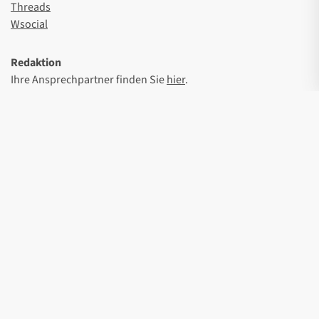
Threads
Wsocial
Redaktion
Ihre Ansprechpartner finden Sie
hier
.
Spendenkonto
Kontoinhaber: CORRECTIV – Recherchen für die Gesellschaft
gGmbH
IBAN DE57 3702 0500 0001 3702 01
Sozialbank
Presse
Impressum
Datenschutz