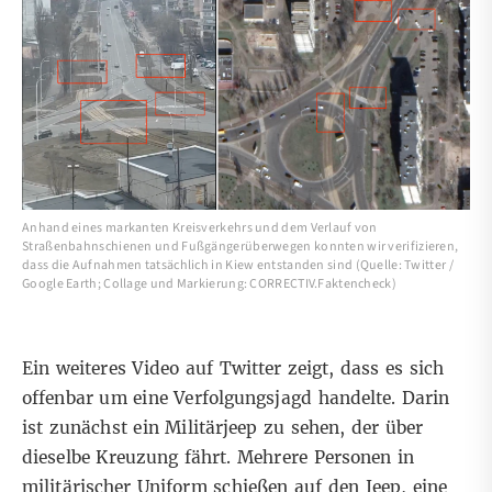
Anhand eines markanten Kreisverkehrs und dem Verlauf von
Straßenbahnschienen und Fußgängerüberwegen konnten wir verifizieren,
dass die Aufnahmen tatsächlich in Kiew entstanden sind (Quelle: Twitter /
Google Earth; Collage und Markierung: CORRECTIV.Faktencheck)
Ein weiteres
Video
auf
Twitter
zeigt, dass es sich
offenbar um eine
Verfolgungsjagd handelte. Darin
ist zunächst ein Militärjeep zu sehen, der über
dieselbe Kreuzung fährt. Mehrere Personen in
militärischer Uniform schießen auf den Jeep, eine