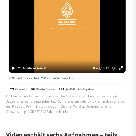
Online verbreitet sich ein gefälschtes Video des arabischen Senders Al
Jazeera. Es soll angebliche Nazi-Schmierereien durch ukrainische Fans bei
der Fußball-WM in Katar belegen (Quelle: Twitter; Screenshot und
Schwärzung: CORRECTIV.Faktencheck)
Video enthält sechs Aufnahmen – teils