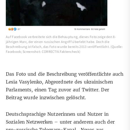
Auf Facebook verbreitete sich die Behauptung, dieses Foto zeige den 8-
jährigen Marc, der einen russischen Angriff überlebt habe. Doch die
Beschreibung ist falsch, das Foto wurde bereits 2013 veröffentlicht. (Quelle:
Facebook; Screenshot: CORRECTIV.Faktencheck)
Das Foto und die Beschreibung veröffentlichte auch
Lesia Vasylenko, Abgeordnete des ukrainischen
Parlaments, einen Tag zuvor auf
Twitter
. Der
Beitrag wurde inzwischen gelöscht.
Deutschsprachige Nutzerinnen und Nutzer in
Sozialen Netzwerken – unter anderem auch
der
pro-russische Telegram-Kanal
„Neues aus