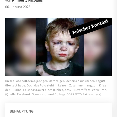
von
Kimberly Nicolaus
06. Januar 2023
Dieses Foto soll den 8-jährigen Marc zeigen, der einen russischen Angriff
überlebt habe. Doch das Foto steht in keinem Zusammenhang zum Krieg in
der Ukraine. Es ist das Cover eines Buches, das 2013 veröffentlicht wurde.
(Quelle: Facebook; Screenshot und Collage: CORRECTIV.Faktencheck)
BEHAUPTUNG