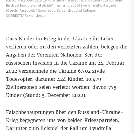
Das auf Facebook geteilte Foto (links) ist identisch mit dem Foto auf dem
Buch „El hombre en el olvido“ (rechts), das 2013 veröffentlicht wurde
(Quelle: Facebook / Goodreads; Screenshot und Collage:
CORRECTIV.Faktencheck)
Dass Kinder im Krieg in der Ukraine ihr Leben
verlieren oder zu den Verletzten zählen, belegen die
Angaben der
Vereinten Nationen
: Seit der
russischen Invasion in die Ukraine am 24. Februar
2022 verzeichnete die Ukraine 6.702 zivile
Todesopfer, darunter 424 Kinder. 10.479
Zivilpersonen seien verletzt worden, davon 775
Kinder (Stand: 5. Dezember 2022).
Falschbehauptungen über den Russland-Ukraine-
Krieg begegneten uns von beiden Kriegsparteien.
Darunter zum Beispiel
der Fall um Lyudmila