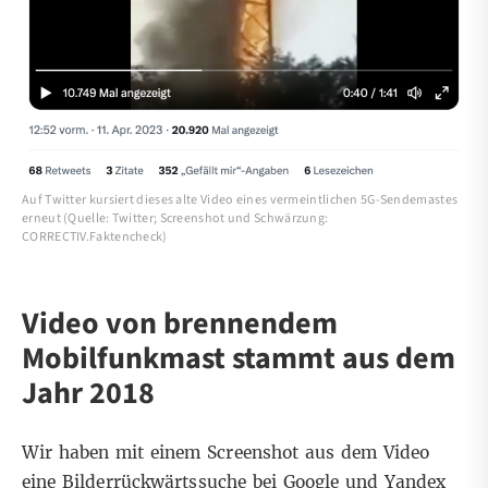
Auf Twitter kursiert dieses alte Video eines vermeintlichen 5G-Sendemastes
erneut (Quelle: Twitter; Screenshot und Schwärzung:
CORRECTIV.Faktencheck)
Video von brennendem
Mobilfunkmast stammt aus dem
Jahr 2018
Wir haben mit einem Screenshot aus dem Video
eine
Bilderrückwärtssuche
bei
Google
und
Yandex