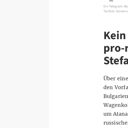
Ein Telegram-Bei
Twitter; Scree
Kein 
pro-
Stef
Über ein
den Vorfa
Bulgarien
Wagenkol
um Atanas
russische