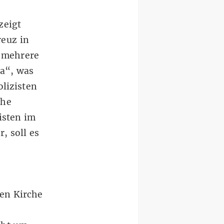
zeigt
euz in
r mehrere
a“, was
lizisten
che
isten im
r
, soll es
en Kirche