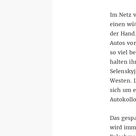
Im Netz v
einen wü
der Hand.
Autos vo
so viel b
halten ih
Selenskyj
Westen. 
sich um e
Autokollo
Das gesp
wird imme