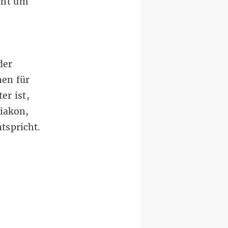
icht um
der
nen für
er ist,
diakon,
tspricht.