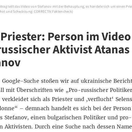
trag teilt das Video von Stefanov mit der Behauptung, es handele sich um einen Prie
nshot und Schwärzung: CORRECTIV.Faktencheck)
Priester: Person im Video 
russischer Aktivist Atanas
anov
e
Google-Suche
stoßen wir auf
ukrainische
Berich
ll mit Überschriften wie „Pro-russischer Politiker
 verkleidet sich als Priester und ,verflucht‘ Selen
onne“ – demnach handelt es sich bei der Person
 Stefanov, einen bulgarischen Politiker und pro-
n Aktivisten. Durch eine
Suche
nach dessen Name