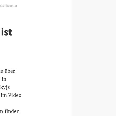
ster (Quelle:
ist
te
über
 in
skyjs
 im Video
n finden