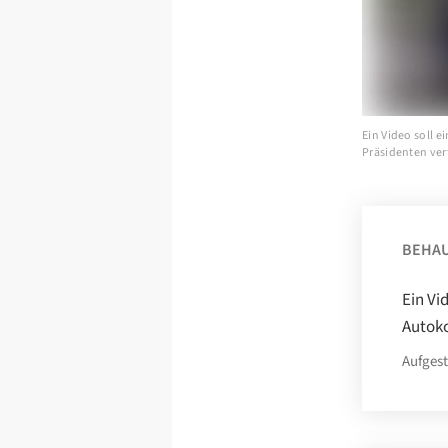
Ein Video soll e
Präsidenten verf
BEHA
Ein Vi
Autoko
Aufgest