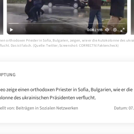
inen orthodoxen Priester in Sofia, Bulgarien, zeigen, wie er die Autokolonne des ukr
lucht. Das ist falsch. (Quelle: Twitter; Screenshot: CORRECTIV.Faktencheck)
UPTUNG
deo zeige einen orthodoxen Priester in Sofia, Bulgarien, wie er die
lonne des ukrainischen Präsidenten verflucht.
ellt von: Beiträgen in Sozialen Netzwerken
Datum: 07.