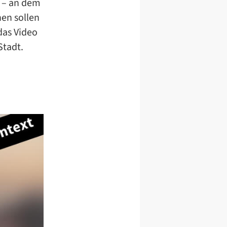
i – an dem
hen sollen
das Video
Stadt.