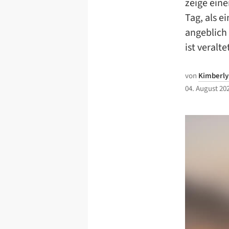
zeige eine
Tag, als e
angeblich 
ist veralt
von
Kimberly
04. August 20