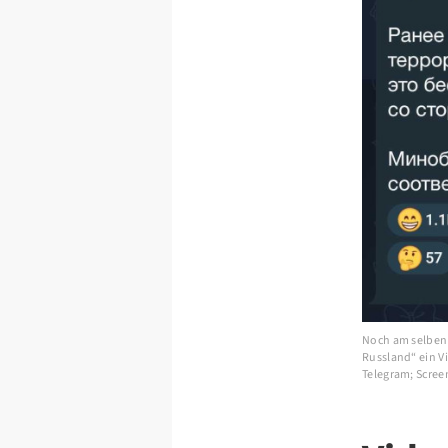
Noch am selben 
Russland“ ein V
Telegram; Scre