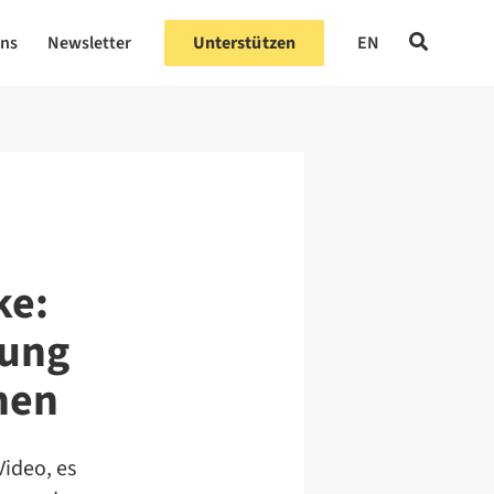
uns
Newsletter
Unterstützen
EN
ke:
tung
hen
ideo, es