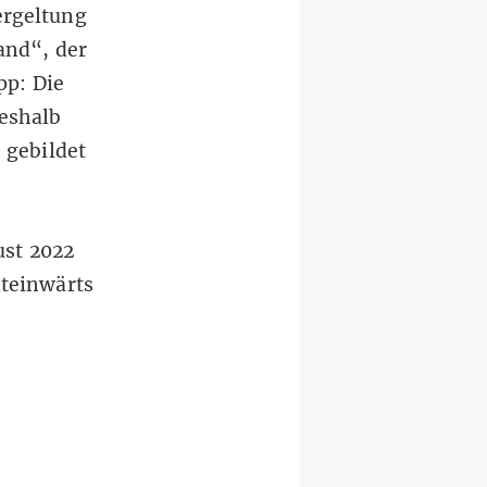
ergeltung
and
“, der
pp
: Die
weshalb
 gebildet
ust 2022
dteinwärts