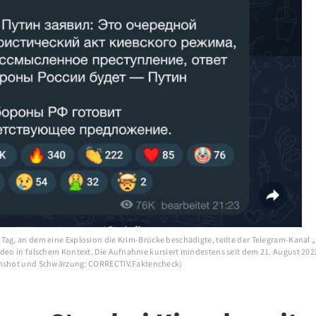
Tag, an dem eine Explosion die Krim-Brücke beschädigte, teilte der Telegram-Kanal 
ideo in falschem Kontext. Die Aufnahme kursiert mindestens seit dem 21. August 2022
enshot und Schwärzung: CORRECTIV.Faktencheck)