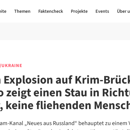
eite
Themen
Faktencheck
Projekte
Events
Über 
/UKRAINE
 Explosion auf Krim-Brüc
o zeigt einen Stau in Rich
, keine fliehenden Mensc
ram-Kanal „Neues aus Russland“ behauptet zu einem V