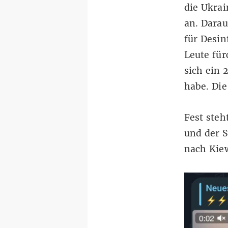
die Ukrai
an. Dara
für Desi
Leute für
sich ein 
habe. Die
Fest steh
und der S
nach Kie