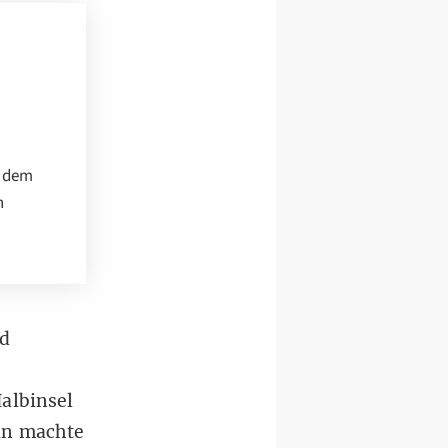
t dem
n
nd
albinsel
in machte