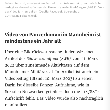
Behauptet wird, es zeige einen Panzerkonvoi in Mannheim, der nach Polen
verlegt werde und auf einem der Panzer stehe der Nazi-Slogan „14/88“. Doch
das Video ist manipuliert. (Quelle: Facebook; Screenshot:
CORRECTIV.Faktencheck)
Video von Panzerkonvoi in Mannheim ist
mindestens ein Jahr alt
Über eine
Bildrückwärtssuche
finden wir einen
Artikel des
Südwestrundfunk
(SWR)
vom 11. März
2022 über zunehmende Aktivitäten auf dem
Mannheimer Militärareal. Im Artikel ist auch ein
Videobeitrag
(Stand: 10. März 2023) zu sehen.
Darin ist dieselbe Panzer-Aufnahme, wie in
Sozialen Netzwerken geteilt – doch die „14/88“-
Aufschrift fehlt. Das Video wurde also nachträglich
manipuliert.