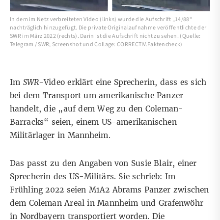
In dem im Netz verbreiteten Video (links) wurde die Aufschrift „14/88“
nachträglich hinzugefügt. Die private Originalaufnahme veröffentlichte der
SWR im März 2022 (rechts). Darin ist die Aufschrift nicht zu sehen. (Quelle:
Telegram / SWR; Screenshot und Collage: CORRECTIV.Faktencheck)
Im
SWR
-Video erklärt eine Sprecherin, dass es sich
bei dem Transport um amerikanische Panzer
handelt, die „auf dem Weg zu den Coleman-
Barracks“ seien, einem US-amerikanischen
Militärlager
in Mannheim.
Das passt zu den Angaben von Susie Blair, einer
Sprecherin des US-Militärs. Sie schrieb: Im
Frühling 2022 seien M1A2 Abrams Panzer zwischen
dem Coleman Areal in Mannheim und Grafenwöhr
in Nordbayern transportiert worden. Die