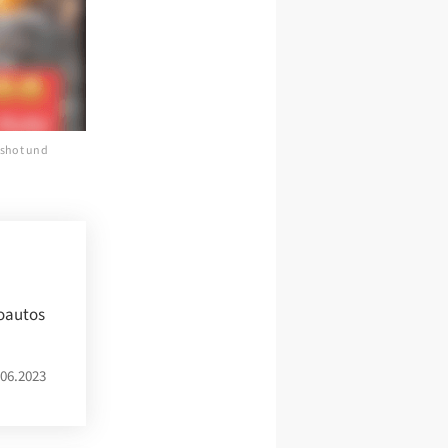
nshot und
roautos
06.2023