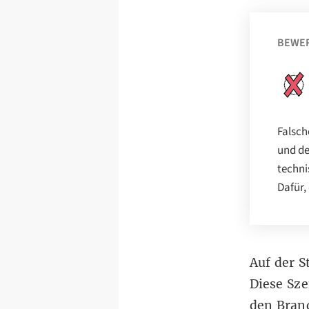
BEWE
Falsch
und de
techni
Dafür,
Auf der S
Diese Sze
den Brand