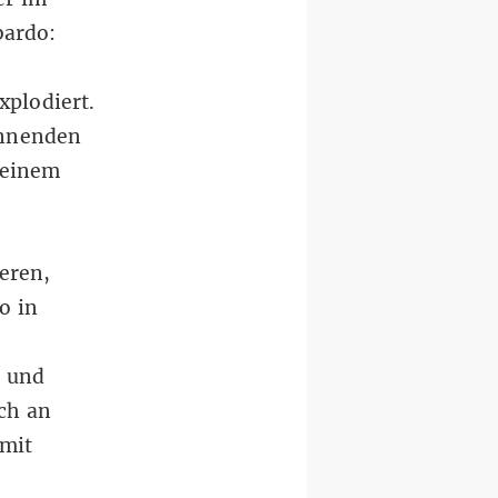
bardo:
xplodiert.
ennenden
keinem
eren,
o in
r und
ch an
mit