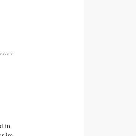
beladener
d in
er im