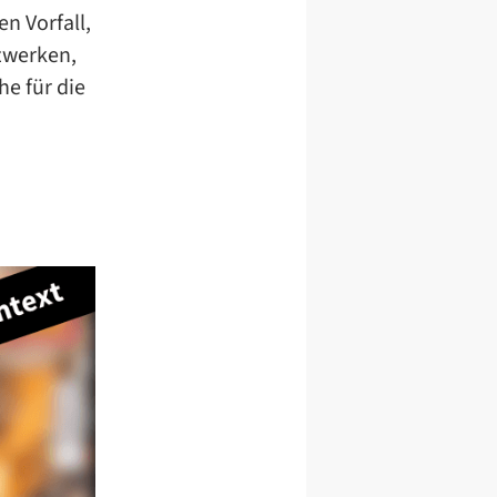
n Vorfall,
tzwerken,
e für die