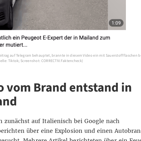
Beitrag auf Telegram behauptet, brannte in diesem Video ein mit Sauerstoffflaschen 
uelle: Tiktok; Screenshot: CORRECTIV.Faktencheck)
o vom Brand entstand in
and
 zunächst auf Italienisch bei Google nach
erichten über eine Explosion und einen Autobran
gesucht.
Mehrere
Artikel
berichteten
über ein Feu