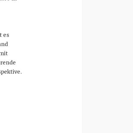
t es
and
mit
erende
pektive.