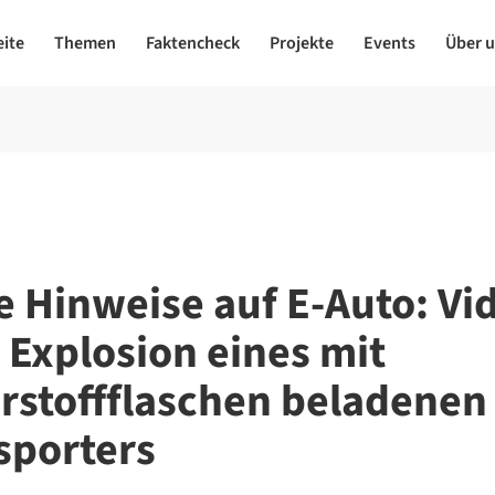
eite
Themen
Faktencheck
Projekte
Events
Über 
e Hinweise auf E-Auto: Vi
t Explosion eines mit
rstoffflaschen beladenen
sporters