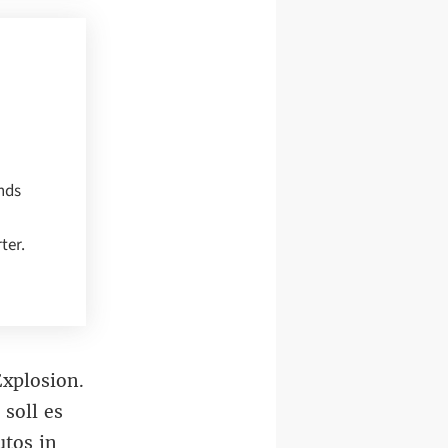
nds
ter.
Explosion.
soll es
utos in