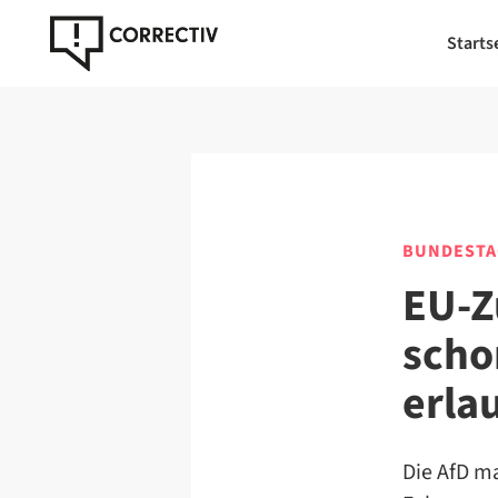
Starts
BUNDESTA
EU-Z
scho
erla
Die AfD m