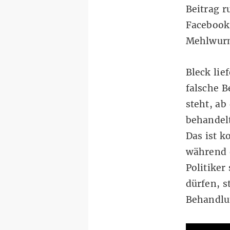
Beitrag
ru
Facebook-
Mehlwurm
Bleck lie
falsche
B
steht, ab
behandel
Das ist k
während 
Politiker
dürfen, s
Behandlu