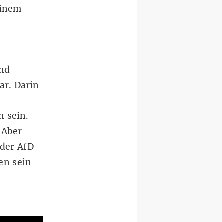
einem
und
ar. Darin
 sein.
 Aber
 der AfD-
en sein