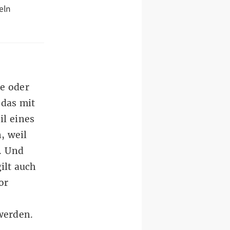
eln
de oder
 das mit
il eines
, weil
. Und
ilt auch
or
werden.