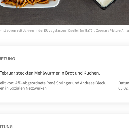
st schon seit Jahren in der EU zugelassen (Quelle: Smilla72! / Zoonar / Picture Allia
UPTUNG
 Februar steckten Mehlwürmer in Brot und Kuchen.
ellt von: AfD-Abgeordnete René Springer und Andreas Bleck,
Datu
en in Sozialen Netzwerken
05.02
RTUNG