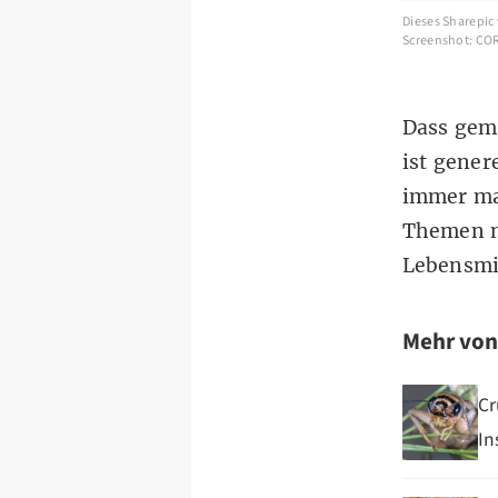
Dieses Sharepic
Screenshot: CO
Dass gem
ist gener
immer mal
Themen m
Lebensmi
Mehr vo
Cr
In