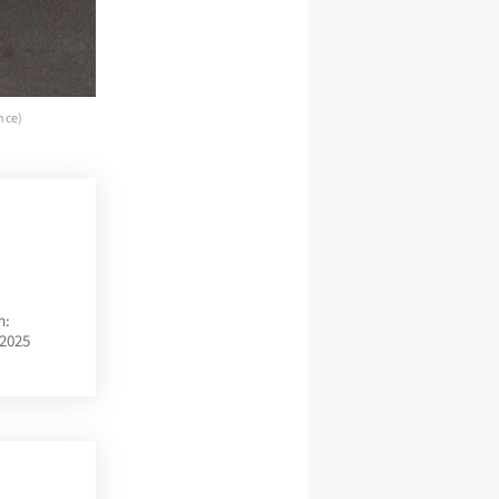
nce)
m:
.2025