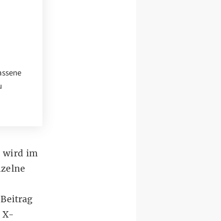
lassene
u
 wird im
nzelne
Beitrag
n
X-