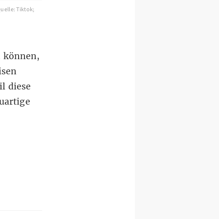
uelle: Tiktok;
n können,
isen
l diese
uartige