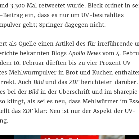
nd 3.300 Mal retweetet wurde. Bleck ordnet in s
Beitrag ein, dass es nur um UV-bestrahltes
pulver geht; Springer dagegen nicht.
fert als Quelle einen Artikel des für irreführende 
erichte
bekannten
Blogs
Apollo News
vom 4. Febru
 dem 10. Februar dürften bis zu vier Prozent UV-
tes Mehlwurmpulver in Brot und Kuchen enthalten
orrekt. Auch
Bild
und das
ZDF
berichteten darüber.
es bei der
Bild
in der Überschrift und im Sharepic
 so klingt, als sei es neu, dass Mehlwürmer im Ess
tellt das
ZDF
klar: Neu ist nur der Aspekt der UV-
ng.