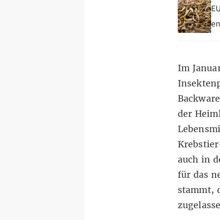
EU
en
Im Januar
Insektenp
Backware
der Heiml
Lebensmit
Krebstier
auch in d
für das n
stammt, d
zugelass