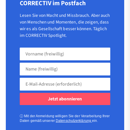
CORRECTIV im Postfach
Lesen Sie von Macht und Missbrauch. Aber auch
von Menschen und Momenten, die zeigen, dass
wir es als Gesellschaft besser können. Täglich
im CORRECTIV Spotlight.
Vorname
(freiwillig)
Name
(freiwillig)
E-
Mail-
Adresse
(erforderlich)
(erforderlich)
ⓘ
Mit der Anmeldung willigen Sie der Verarbeitung Ihrer
Daten gemäß unserer
Datenschutzerklärung
ein.