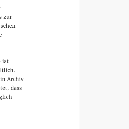
r
s zur
nschen
e
 ist
tlich.
in Archiv
tet, dass
glich