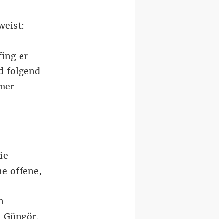
weist:
fing er
d folgend
mer
ie
e offene,
e
n
i Güngör.