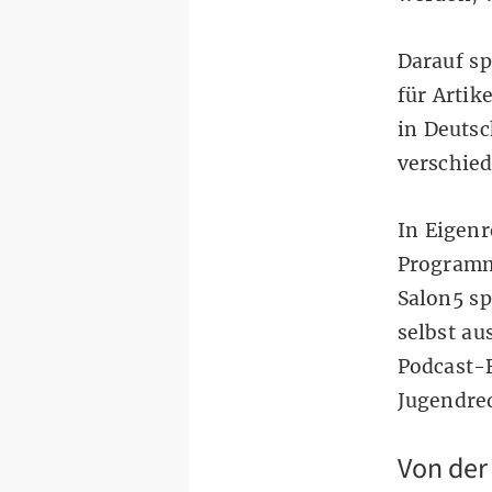
Darauf sp
für Artik
in Deutsc
verschie
In Eigenr
Programm
Salon5 sp
selbst a
Podcast-B
Jugendre
Von der