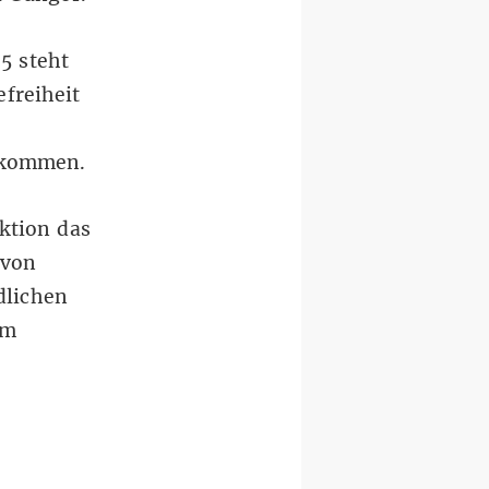
5 steht
freiheit
enkommen.
ktion das
 von
dlichen
em