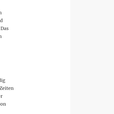
n
nd
 Das
n
dig
Zeiten
er
von