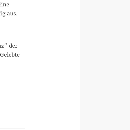
Eine
fig aus.
nz
“ der
Gelebte