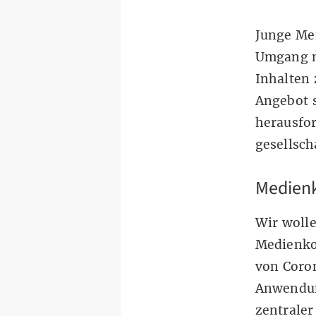
Junge Me
Umgang m
Inhalten 
Angebot s
herausfo
gesellsch
Medienk
Wir woll
Medienkom
von Coron
Anwendun
zentraler