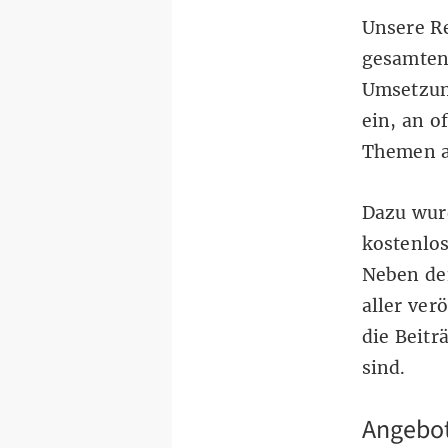
Unsere R
gesamten 
Umsetzun
ein, an o
Themen a
Dazu wurd
kostenlos
Neben de
aller ver
die Beitr
sind.
Angebot