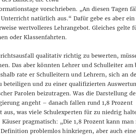
ormationstage vorschrieben. „An diesen Tagen fäl
Unterricht natürlich aus.“ Dafür gebe es aber ein
weise wertvolleres Lehrangebot. Gleiches gelte f
en oder Klassenfahrten.
ichtsausfall qualitativ richtig zu bewerten, müs
hen. Das aber könnten Lehrer und Schulleiter am 
eshalb rate er Schulleitern und Lehrern, sich an 
u beteiligen und zu einer qualifizierten Auswertu
scher Parolen beizutragen. Was die Darstellung de
ierung angeht – danach fallen rund 1,8 Prozent
t aus, was viele Schulexperten für zu niedrig halt
h Käuser pragmatisch: „Die 1,8 Prozent kann man 
 Definition problemlos hinkriegen, aber auch eine