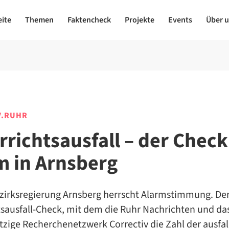
eite
Themen
Faktencheck
Projekte
Events
Über 
V.RUHR
rrichtsausfall – der Check
m in Arnsberg
ezirksregierung Arnsberg herrscht Alarmstimmung. De
tsausfall-Check, mit dem die Ruhr Nachrichten und da
zige Recherchenetzwerk Correctiv die Zahl der ausfa