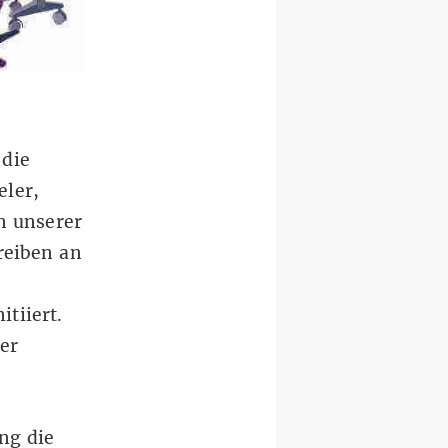
 die
eler,
n unserer
reiben an
e
tiiert.
der
ung die