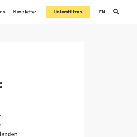
uns
Newsletter
Unterstützen
EN
:
r
s
llenden