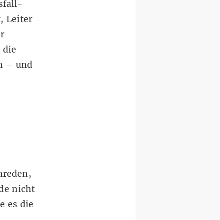
fall-
, Leiter
r
 die
n – und
inreden,
de nicht
e es die