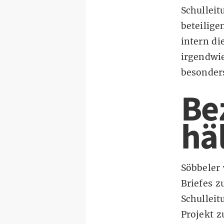
Schulleit
beteilige
intern di
irgendwie
besonders
Be
häl
Söbbeler 
Briefes z
Schulleit
Projekt z