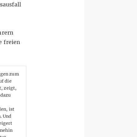
sausfall
hrern
e freien
ragen zum
uf die
, zeigt,
 dazu
en, ist
n. Und
eigert
hnehin