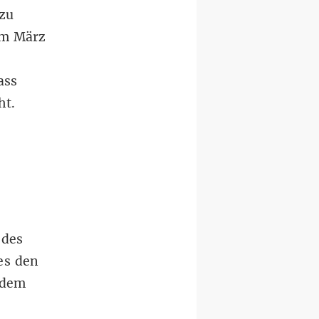
 zu
 im März
ass
ht.
 des
es den
 dem