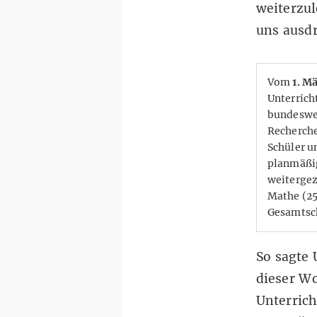
weiterzul
uns ausdr
Vom
1. M
Unterrich
bundeswei
Recherche
Schüler u
planmäßig
weitergez
Mathe (25
Gesamtsch
So sagte
dieser Wo
Unterrich