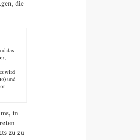
ngen, die
m
und das
er,
rz wird
10) und
vor
ums, in
reten
hts zu zu