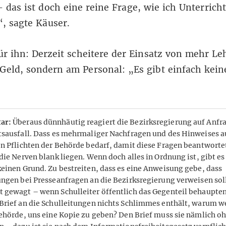
– das ist doch eine reine Frage, wie ich Unterricht
“, sagte Käuser.
für ihn: Derzeit scheitere der Einsatz von mehr Le
Geld, sondern am Personal: „Es gibt einfach kein
ar:
Überaus dünnhäutig reagiert die Bezirksregierung auf Anf
tsausfall. Dass es mehrmaliger Nachfragen und des Hinweises a
en Pflichten der Behörde bedarf, damit diese Fragen beantwortet
die Nerven blank liegen. Wenn doch alles in Ordnung ist, gibt es
keinen Grund. Zu bestreiten, dass es eine Anweisung gebe, dass
ungen bei Presseanfragen an die Bezirksregierung verweisen soll
 gewagt – wenn Schulleiter öffentlich das Gegenteil behaupte
Brief an die Schulleitungen nichts Schlimmes enthält, warum w
Behörde, uns eine Kopie zu geben? Den Brief muss sie nämlich o