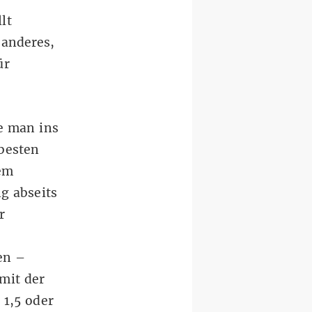
lt
 anderes,
ür
se man ins
besten
dem
ng abseits
r
en –
mit der
 1,5 oder