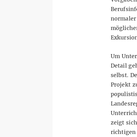
Berufsinf
normaler 
möglicher
Exkursion
Um Unterr
Detail ge
selbst. D
Projekt z
populisti
Landesreg
Unterrich
zeigt sic
richtigen