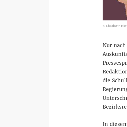
©
Charlotte Hi
Nur nach
Auskunfts
Pressespr
Redaktion
die Schul
Regierung
Unterschr
Bezirksre
In diesem