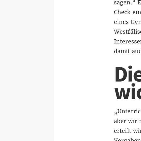
sagen.“ E
Check emp
eines Gym
Westfälis
Interesse
damit au
Die
wi
„Unterric
aber wir
erteilt w
Vorgaben