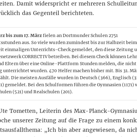
eiten. Damit widerspricht er mehreren Schulleitu
ücklich das Gegenteil berichteten.
ärz bis zum 17. März
fielen an Dortmunder Schulen 2751
tsstunden aus. So viele wurden zumindest bis zur Halbzeit bei
t einmaligen Unterrichts-Check gemeldet, den diese Zeitung 
netzwerk CORRECTIV betreiben. Bei diesem Check können Lehr
nd Eltern über eine Online-Plattform Stunden melden, die nicht
 unterrichtet wurden. 470 Helfer machen bisher mit. Bis 31. Mä
ählt. Die meisten Ausfälle wurden in Deutsch (366), Englisch (3
1) gemeldet. Bei den Schulformen führen die Gymnasien (1171) 
ulen (521) und Realschulen (201).
 Ute Tometten, Leiterin des Max-Planck-Gymnasi
che unserer Zeitung auf die Frage zu einem konk
tsausfallthema: „Ich bin aber angewiesen, da nic