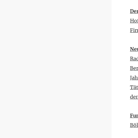
Der
Hof
Fir
Ne
Rad
Ber
Jah
Tät
de
Fun
Böl