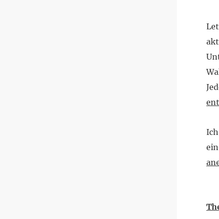
Let
akt
Unt
Wah
Jed
ent
Ich
ein
ane
Th