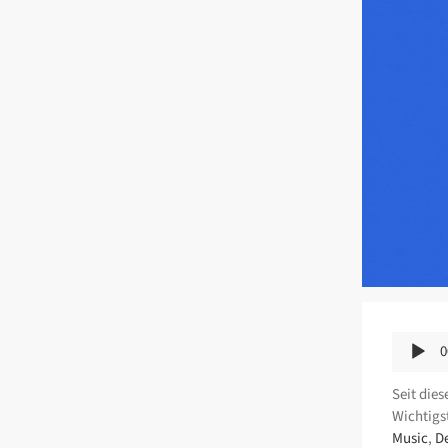
Audio-
0
Player
Seit die
Wichtigst
Music
,
D