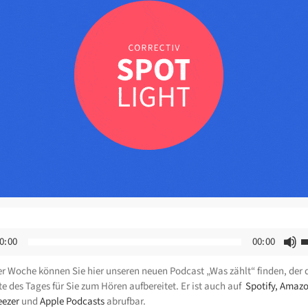
P
0:00
00:00
H
ser Woche können Sie hier unseren neuen Podcast „Was zählt“ finden, der 
b
e des Tages für Sie zum Hören aufbereitet. Er ist auch auf
Spotify,
Amaz
u
eezer
und
Apple Podcasts
abrufbar.