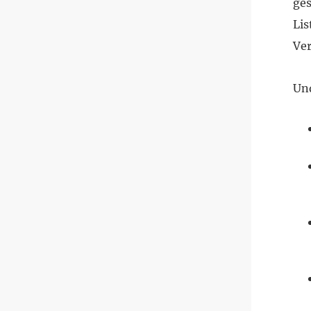
ges
Lis
Ve
Und