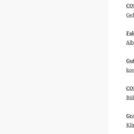
CO
Ge
Fa
Alb
Gut
ko
CO
Büh
Gra
Kl