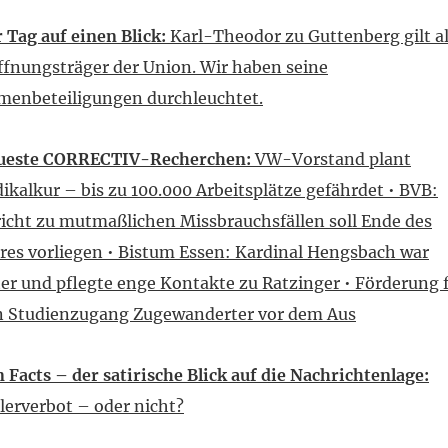
 Tag auf einen Blick:
Karl-Theodor zu Guttenberg gilt a
fnungsträger der Union. Wir haben seine
menbeteiligungen durchleuchtet.
ueste CORRECTIV-Recherchen:
VW-Vorstand plant
ikalkur – bis zu 100.000 Arbeitsplätze gefährdet • BVB:
icht zu mutmaßlichen Missbrauchsfällen soll Ende des
res vorliegen • Bistum Essen: Kardinal Hengsbach war
er und pflegte enge Kontakte zu Ratzinger • Förderung 
n Studienzugang Zugewanderter vor dem Aus
 Facts – der satirische Blick auf die Nachrichtenlage:
lerverbot – oder nicht?