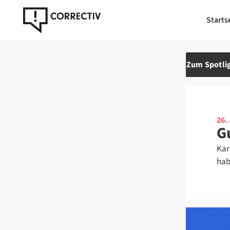
Starts
Zum Spotlig
26.
G
Kar
hab