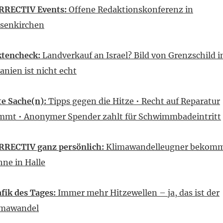
RRECTIV Events:
Offene Redaktionskonferenz in
lsenkirchen
ktencheck:
Landverkauf an Israel? Bild von Grenzschild i
anien ist nicht echt
e Sache(n):
Tipps gegen die Hitze • Recht auf Reparatur
mmt • Anonymer Spender zahlt für Schwimmbadeintritt
RRECTIV ganz persönlich:
Klimawandelleugner bekom
ne in Halle
fik des Tages:
Immer mehr Hitzewellen – ja, das ist der
imawandel