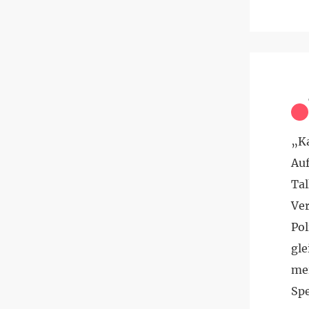
„Ka
Au
Tal
Ver
Pol
gle
mei
Spe