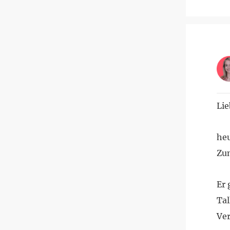
Lie
heu
Zu
Er 
Tal
Ver