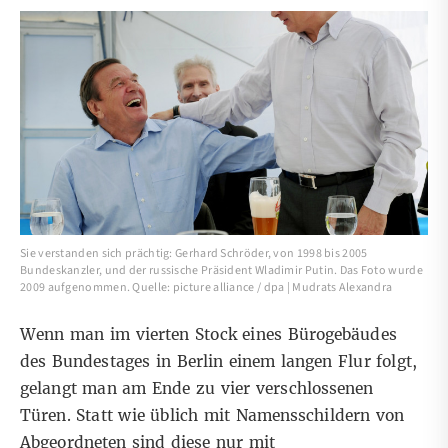
Sie verstanden sich prächtig: Gerhard Schröder, von 1998 bis 2005
Bundeskanzler, und der russische Präsident Wladimir Putin. Das Foto wurde
2009 aufgenommen. Quelle: picture alliance / dpa | Mudrats Alexandra
Wenn man im vierten Stock eines Bürogebäudes
des Bundestages in Berlin einem langen Flur folgt,
gelangt man am Ende zu vier verschlossenen
Türen. Statt wie üblich mit Namensschildern von
Abgeordneten sind diese nur mit