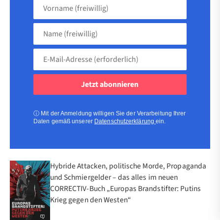
Vorname
(freiwillig)
Name
(freiwillig)
E-
Mail-
Adresse
(erforderlich)
(erforderlich)
ⓘ
Mit der Anmeldung willigen Sie der Verarbeitung Ihrer
Daten gemäß unserer
Datenschutzerklärung
ein.
Hybride Attacken, politische Morde, Propaganda
und Schmiergelder – das alles im neuen
CORRECTIV-Buch „Europas Brandstifter: Putins
Krieg gegen den Westen“