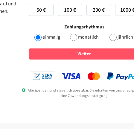
auf und
50 €
100 €
200 €
1000 
nen.
Zahlungsrhythmus
einmalig
monatlich
jährlich
Weiter
Alle Spenden sind steuerlich absetzbar. Sie erhalten von uns unauf
eine Zuwendungsbestätigung.