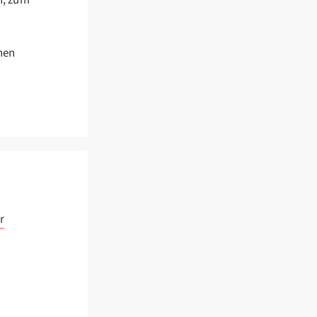
n, zum
hen
r