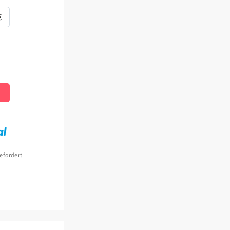
€
gefordert