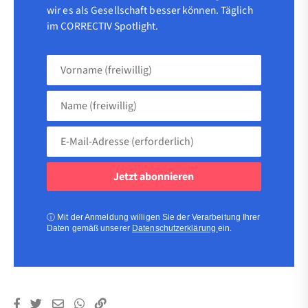
wir es als Gesellschaft besser können. Täglich
im CORRECTIV Spotlight.
Vorname
(freiwillig)
Name
(freiwillig)
E-
Mail-
Adresse
(erforderlich)
(erforderlich)
ⓘ
Mit der Anmeldung willigen Sie der Verarbeitung Ihrer
Daten gemäß unserer
Datenschutzerklärung
ein.