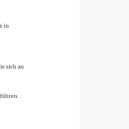
s in
ie sich an
führen.