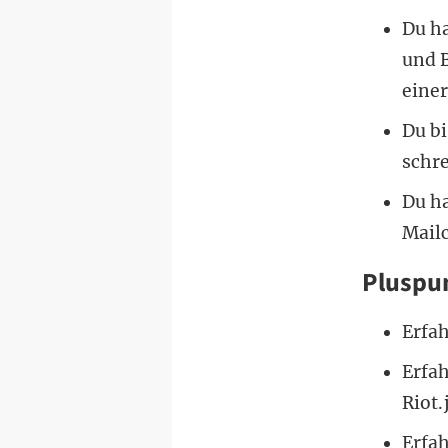
Du h
und 
eine
Du bi
schr
Du ha
Mailc
Pluspun
Erfa
Erfa
Riot.
Erfa