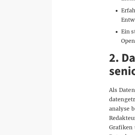
Erfa
Entw
Ein s
Open
2. D
seni
Als Daten
datenget
analyse b
Redakteu
Grafiken 