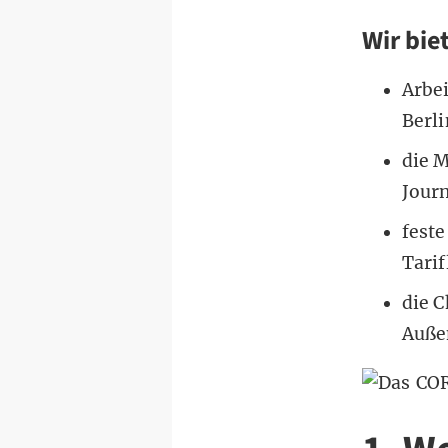
Wir bie
Arbe
Berli
die 
Jour
feste
Tarif
die 
Außen