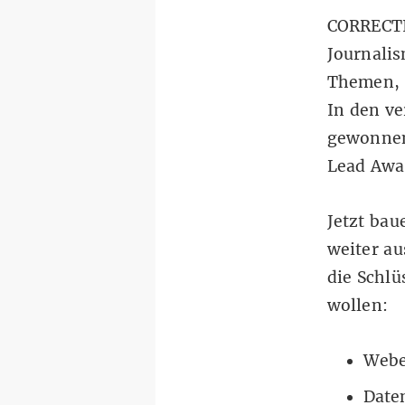
CORRECTIV
Journalis
Themen, 
In den v
gewonnen
Lead Awar
Jetzt bau
weiter au
die Schlü
wollen:
Webe
Date