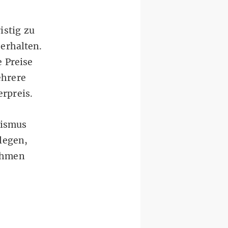
istig zu
erhalten.
e Preise
hrere
rpreis.
lismus
legen,
nehmen