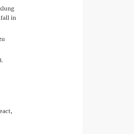
cklung
all in
zu
B.
eact,