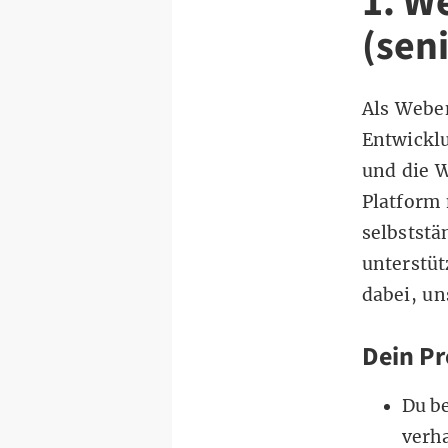
1. W
(sen
Als Weben
Entwickl
und die 
Platform 
selbstst
unterstüt
dabei, un
Dein Pro
Du b
verh