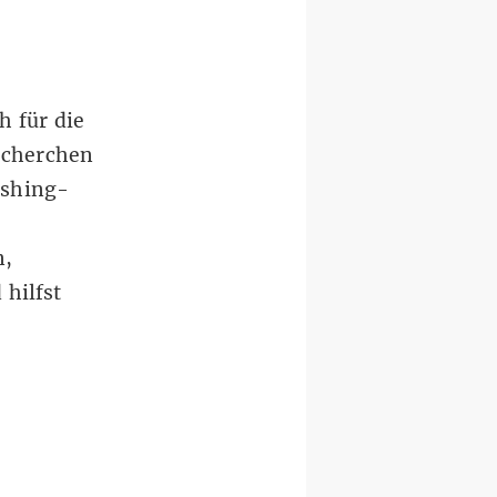
h für die
echerchen
ishing-
n,
hilfst