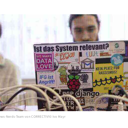
News-Nerds-Team von CORRECTIV!© Ivo Mayr