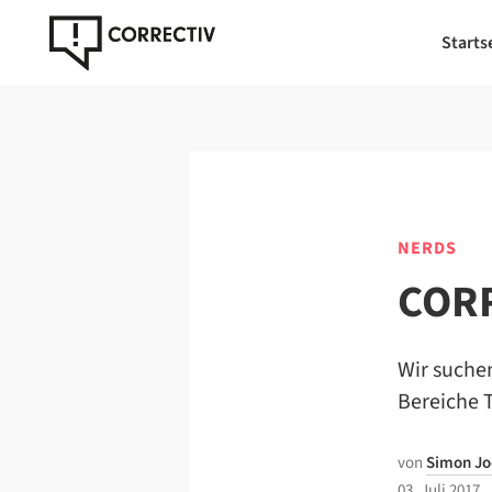
Starts
NERDS
CORR
Wir suchen
Bereiche 
von
Simon Jo
03. Juli 2017