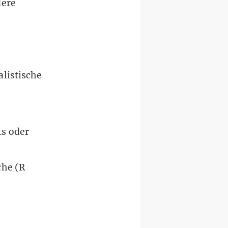
dere
alistische
ts oder
che (R