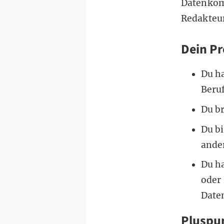
Datenkom
Redakteu
Dein Pr
Du ha
Beru
Du br
Du bi
ande
Du ha
oder
Daten
Pluspun