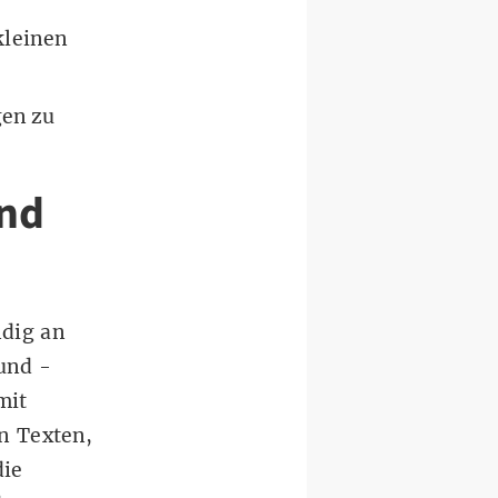
kleinen
gen zu
und
ndig an
und -
mit
n Texten,
die