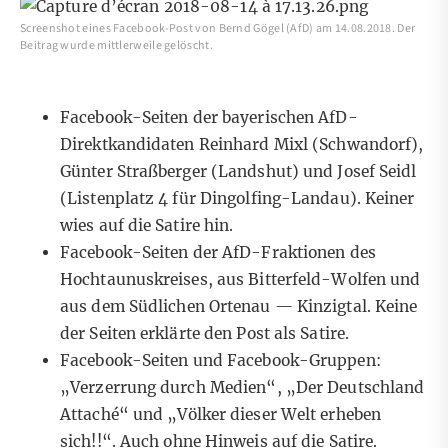
Screenshot eines Facebook-Post von Bernd Gögel (AfD) am 14.08.2018. Der
Beitrag wurde mittlerweile gelöscht.
Facebook-Seiten der bayerischen AfD-
Direktkandidaten
Reinhard Mixl
(Schwandorf),
Günter Straßberger
(Landshut) und
Josef Seidl
(Listenplatz 4 für Dingolfing-Landau). Keiner
wies auf die Satire hin.
Facebook-Seiten der AfD-Fraktionen des
Hochtaunuskreises
, aus
Bitterfeld-Wolfen
und
aus dem
Südlichen Ortenau — Kinzigtal
. Keine
der Seiten erklärte den Post als Satire.
Facebook-Seiten und Facebook-Gruppen:
„Verzerrung durch Medien“
,
„Der Deutschland
Attaché“
und
„Völker dieser Welt erheben
sich!!“
. Auch ohne Hinweis auf die Satire.