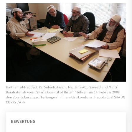
Haitham al-Haddad , Dr. Suhaib Hasan , Maulana Abu Sayeed und Mufti
Barabatullah vom „Sharia Council of Britain” führen am 14. Februar 2008
den Vorsitz bei Eheschließungen in ihrem Ost-Londoner Hauptsitz.© SHAUN
CURRY / AFP
BEWERTUNG