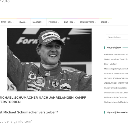
 2018
 „proenergyinfo.com“