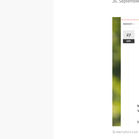
26. September
Screenshot von