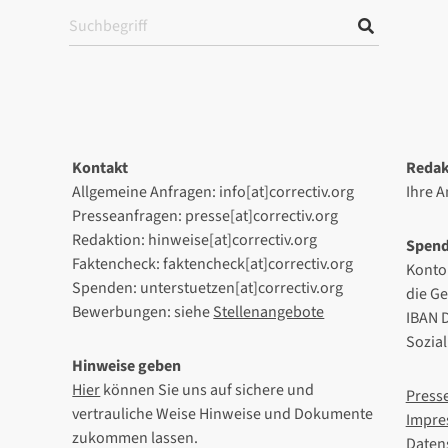
Kontakt
Redak
Allgemeine Anfragen: info[at]correctiv.org
Ihre 
Presseanfragen: presse[at]correctiv.org
Redaktion: hinweise[at]correctiv.org
Spen
Faktencheck: faktencheck[at]correctiv.org
Konto
Spenden: unterstuetzen[at]correctiv.org
die G
Bewerbungen: siehe
Stellenangebote
IBAN 
Sozia
Hinweise geben
Hier
können Sie uns auf sichere und
Press
vertrauliche Weise Hinweise und Dokumente
Impre
zukommen lassen.
Daten