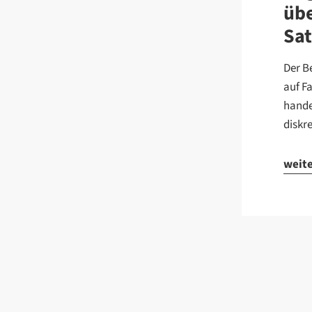
übe
Sat
Der B
auf F
hande
diskr
weit