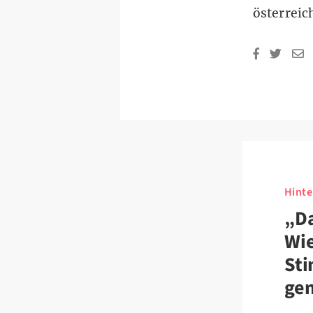
österrei
Hinte
„Da
Wie
Sti
ge