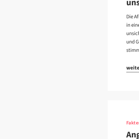
un
Die A
in ei
unsic
und G
stimm
weit
Fakte
Ang