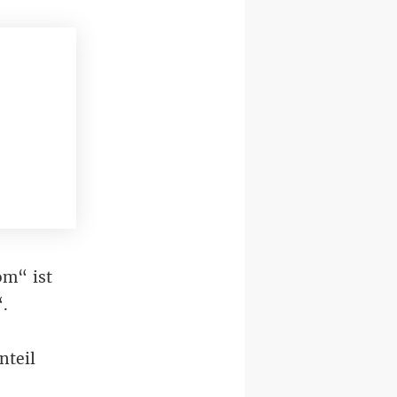
om“ ist
“
.
nteil