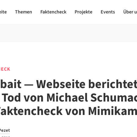
eite
Themen
Faktencheck
Projekte
Events
Über 
HECK
kbait — Webseite berichte
 Tod von Michael Schuma
Faktencheck von Mimika
Pezet