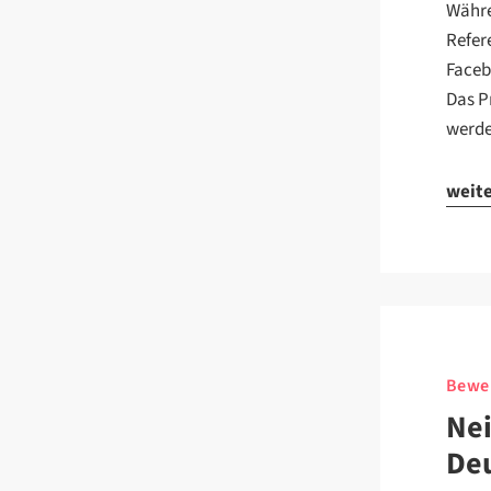
Währe
Refer
Faceb
Das P
werde
weit
Bewe
Nei
Deu