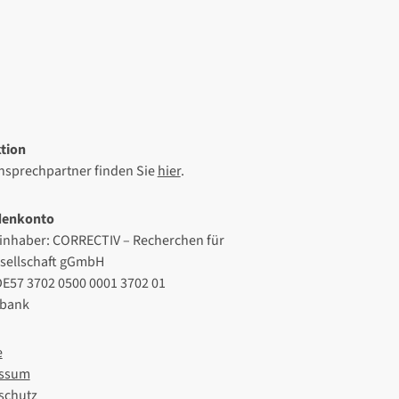
tion
Ansprechpartner finden Sie
hier
.
denkonto
inhaber: CORRECTIV – Recherchen für
esellschaft gGmbH
DE57 3702 0500 0001 3702 01
lbank
e
ssum
schutz