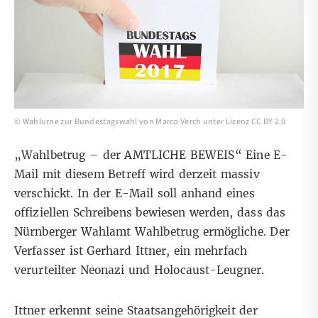
©
Wahlurne zur Bundestagswahl
von
Marco Verch
unter
Lizenz CC BY 2.0
„Wahlbetrug – der AMTLICHE BEWEIS“ Eine E-
Mail mit diesem Betreff wird derzeit massiv
verschickt. In der E-Mail soll anhand eines
offiziellen Schreibens bewiesen werden, dass das
Nürnberger Wahlamt Wahlbetrug ermögliche. Der
Verfasser ist Gerhard Ittner, ein mehrfach
verurteilter Neonazi und Holocaust-Leugner.
Ittner erkennt seine Staatsangehörigkeit der