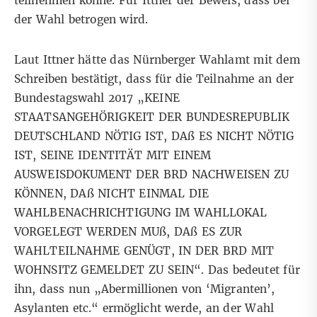
teilnehmen könne. Für Ittner der Beweis, dass bei
der Wahl betrogen wird.
Laut Ittner hätte das Nürnberger Wahlamt mit dem
Schreiben bestätigt, dass für die Teilnahme an der
Bundestagswahl 2017 „KEINE
STAATSANGEHÖRIGKEIT DER BUNDESREPUBLIK
DEUTSCHLAND NÖTIG IST, DAß ES NICHT NÖTIG
IST, SEINE IDENTITÄT MIT EINEM
AUSWEISDOKUMENT DER BRD NACHWEISEN ZU
KÖNNEN, DAß NICHT EINMAL DIE
WAHLBENACHRICHTIGUNG IM WAHLLOKAL
VORGELEGT WERDEN MUß, DAß ES ZUR
WAHLTEILNAHME GENÜGT, IN DER BRD MIT
WOHNSITZ GEMELDET ZU SEIN“. Das bedeutet für
ihn, dass nun „Abermillionen von ‘Migranten’,
Asylanten etc.“ ermöglicht werde, an der Wahl