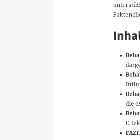
unterstüt
Faktenche
Inha
Beha
darge
Beha
Infl
Beha
die e
Beha
Effe
FAZI