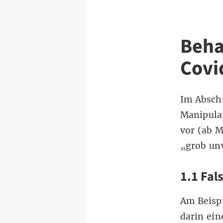
Beha
Covi
Im Absch
Manipula
vor (ab M
„grob un
1.1 Fal
Am Beisp
darin ei