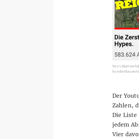
Von Lebenserfah
hunderttausende
Der Youtu
Zahlen, d
Die Liste
jedem Ab
Vier dav