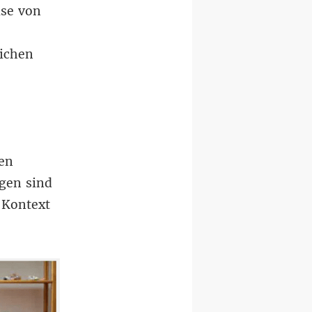
use von
lichen
ien
gen sind
 Kontext