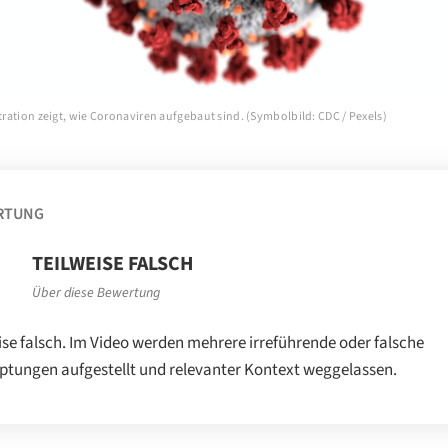
stration zeigt, wie Coronaviren aufgebaut sind. (Symbolbild: CDC / Pexels)
RTUNG
TEILWEISE FALSCH
Über diese Bewertung
ise falsch. Im Video werden mehrere irreführende oder falsche
tungen aufgestellt und relevanter Kontext weggelassen.