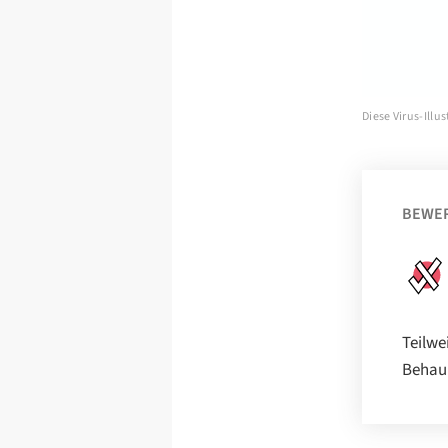
Diese Virus-Illu
BEWE
Teilwe
Behaup