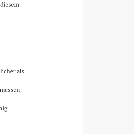
 diesem
licher als
emessen,
nig