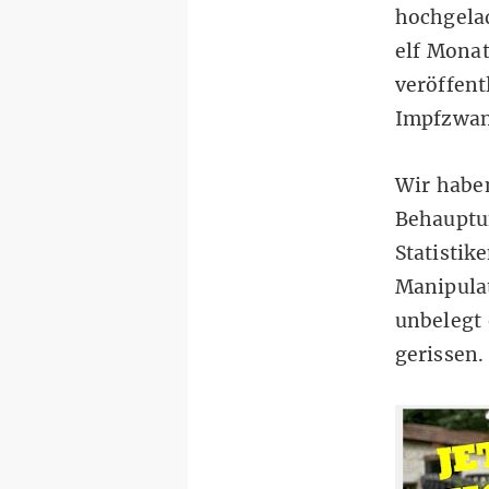
hochgelad
elf Monat
veröffent
Impfzwa
Wir habe
Behauptu
Statistik
Manipulat
unbelegt 
gerissen.