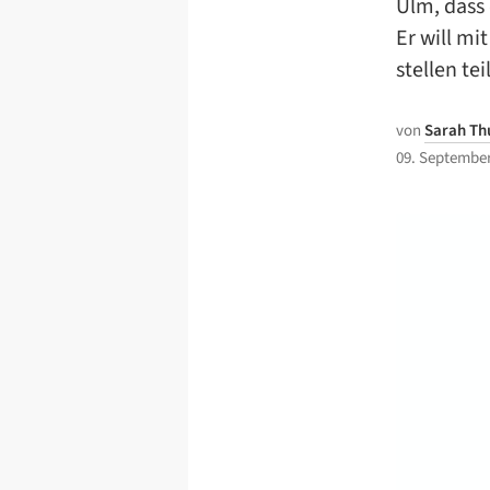
Ulm, dass
Er will mi
stellen te
von
Sarah Th
09. September