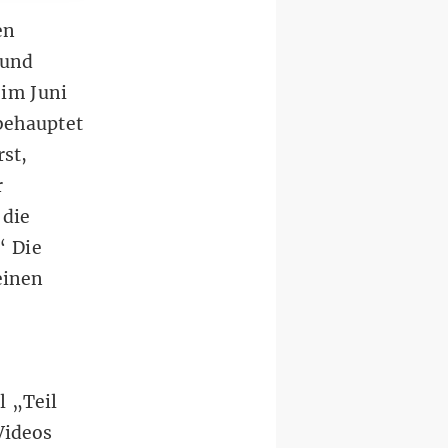
en
 und
 im Juni
behauptet
rst,
r
 die
“ Die
einen
l „
Teil
Videos