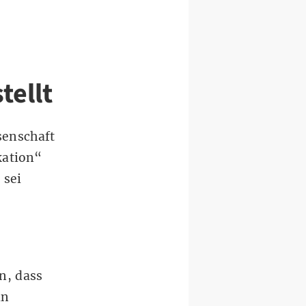
tellt
senschaft
kation“
 sei
n, dass
in