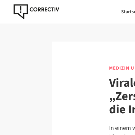
Starts
MEDIZIN 
Vira
„Zer
die I
In einem 