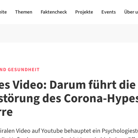
eite
Themen
Faktencheck
Projekte
Events
Über 
UND GESUNDHEIT
les Video: Darum führt die
störung des Corona-Hypes
rre
viralen Video auf Youtube behauptet ein Psychologies