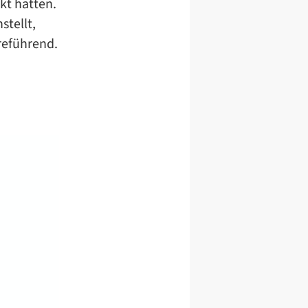
kt hatten.
stellt,
rreführend.