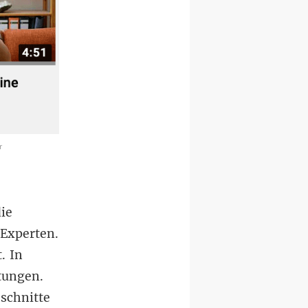
r
die
Experten.
t
. In
tungen.
schnitte