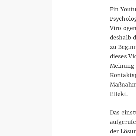
Ein Yout
Psycholog
Virologen
deshalb d
zu Beginn
dieses V
Meinung 
Kontaktsp
Maßnahme
Effekt.
Das eins
aufgerufe
der Lösu