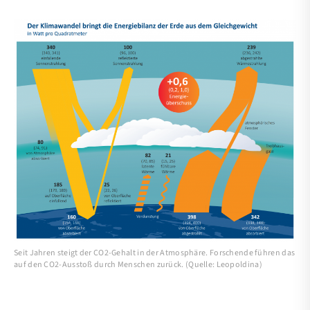
Seit Jahren steigt der CO2-Gehalt in der Atmosphäre. Forschende führen das
auf den CO2-Ausstoß durch Menschen zurück. (Quelle: Leopoldina)