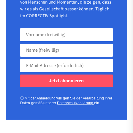
von Menschen und Momenten, die zeigen, dass
wir es als Gesellschaft besser können. Täglich
im CORRECTIV Spotlight.
Vorname
(freiwillig)
Name
(freiwillig)
E-
Mail-
Adresse
(erforderlich)
(erforderlich)
ⓘ
Mit der Anmeldung willigen Sie der Verarbeitung Ihrer
Daten gemäß unserer
Datenschutzerklärung
ein.