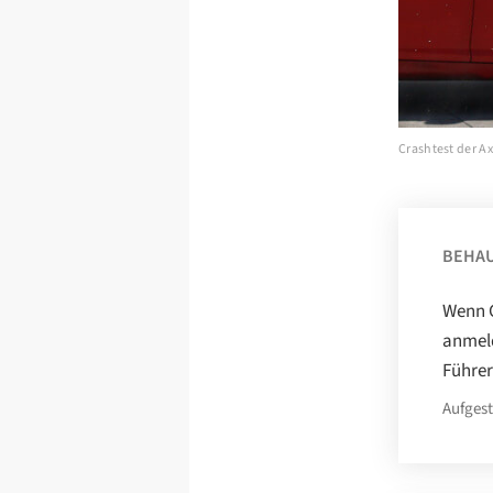
Crashtest der Ax
BEHA
Wenn G
anmeld
Führer
Aufgest