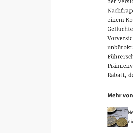
der Versi
Nachfrage
einem Ko
Geflüchte
Vorversic
unbürokr
Führersch
Prämienve
Rabatt, 
Mehr vo
Ne
ni