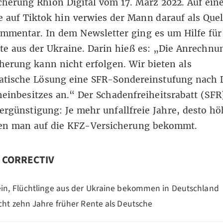
cherung Rhion Digital vom 17. März 2022. Auf ein
 auf Tiktok hin verwies der Mann darauf als Quel
mmentar. In dem Newsletter ging es um Hilfe für
te aus der Ukraine. Darin hieß es: „Die Anrechnu
herung kann nicht erfolgen. Wir bieten als
atische Lösung eine SFR-Sondereinstufung nach 
einbesitzes an.“ Der Schadenfreiheitsrabatt (SFR)
rgünstigung: Je mehr unfallfreie Jahre, desto hö
den man auf die KFZ-Versicherung bekommt.
n CORRECTIV
in, Flüchtlinge aus der Ukraine bekommen in Deutschland
cht zehn Jahre früher Rente als Deutsche