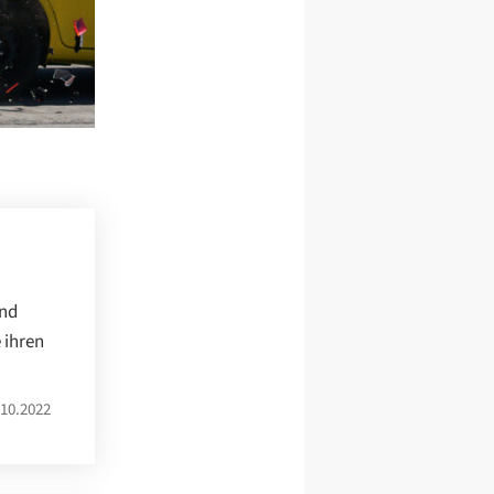
and
 ihren
10.2022