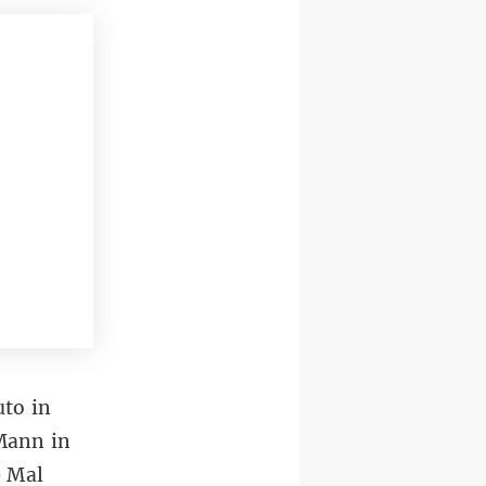
uto in
Mann in
0 Mal