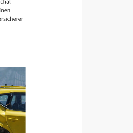
schal
einen
rsicherer