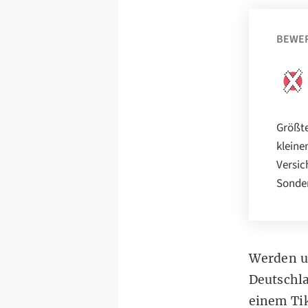
BEWE
Größte
kleine
Versic
Sonder
Werden uk
Deutschla
einem
Ti