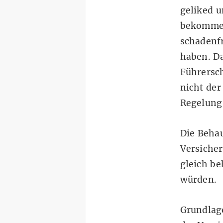
geliked u
bekommen
schadenfr
haben. Da
Führersch
nicht der
Regelung
Die Behau
Versicher
gleich be
würden.
Grundlage