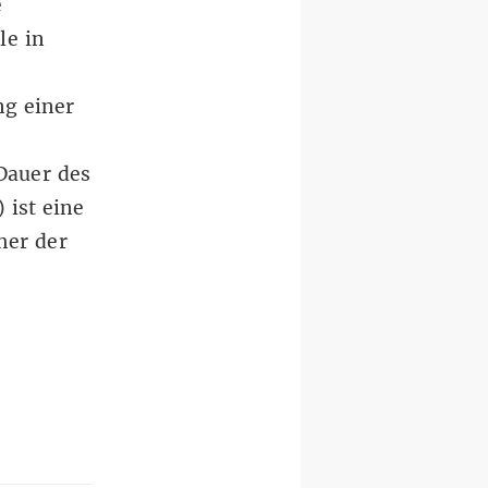
e
le in
ng einer
Dauer des
 ist eine
her der