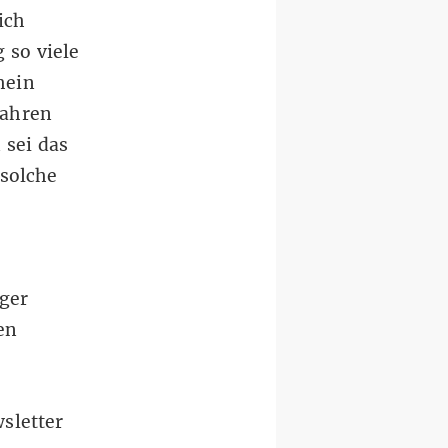
ich
 so viele
hein
Jahren
 sei das
 solche
rger
en
sletter