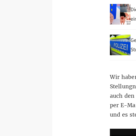
Di
ei
Ge
St
Wir haben
Stellungn
auch den 
per E-Ma
und es st