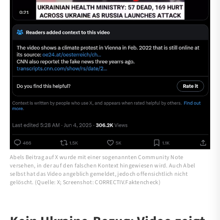
Abels Beitrag auf X wurde mit einer sogenannten Community Note
versehen, in der auf den falschen Kontext hingewiesen wird. Auch Abel
selbst hat das Video angeblich gemeldet, jedoch offensichtlich nicht
gelöscht. (Quelle: X; Screenshot: CORRECTIV.Faktencheck)