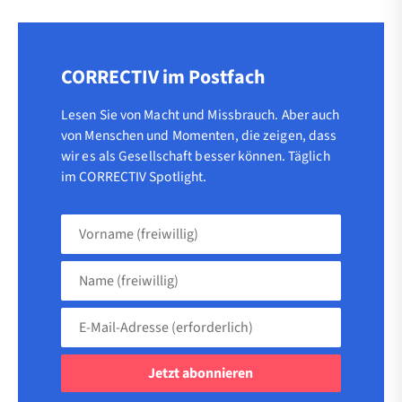
CORRECTIV im Postfach
Lesen Sie von Macht und Missbrauch. Aber auch
von Menschen und Momenten, die zeigen, dass
wir es als Gesellschaft besser können. Täglich
im CORRECTIV Spotlight.
Vorname
(freiwillig)
Name
(freiwillig)
E-
Mail-
Adresse
(erforderlich)