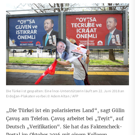
Die Türkei ist gespalten: Eine İnce-Unterstützerin läuft am 22. Juni 2018 an
Erdoğan-Plakaten vorbei.© Adem Altan / AFP
„Die Türkei ist ein polarisiertes Land“, sagt Gülin
Çavuş am Telefon. Çavuş arbeitet bei „
Teyit
“, auf
Deutsch „Verifikation“. Sie hat das Faktencheck-
Portal im Oktober 2016 mit einem Kollegen