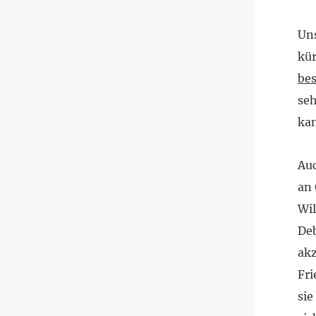
Uns
kür
be
seh
kan
Auc
an 
Wil
Deb
akz
Fri
si