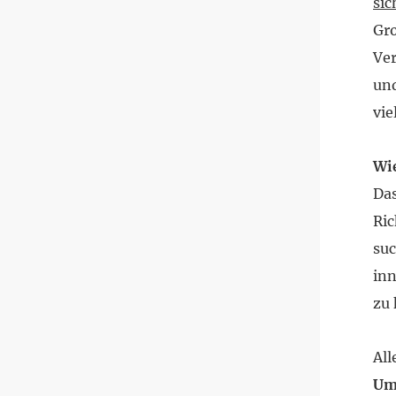
sic
Gro
Ver
und
vie
Wie
Das
Ri
suc
inn
zu
All
Um