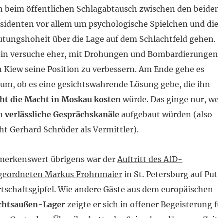
h beim öffentlichen Schlagabtausch zwischen den beide
sidenten vor allem um psychologische Spielchen und di
tungshoheit über die Lage auf dem Schlachtfeld gehen.
tin versuche eher, mit Drohungen und Bombardierungen
 Kiew seine Position zu verbessern. Am Ende gehe es
um, ob es eine gesichtswahrende Lösung gebe, die ihn
ht die Macht in Moskau kosten
würde. Das ginge nur, w
n
verlässliche Gesprächskanäle
aufgebaut würden (also
ht Gerhard Schröder als Vermittler).
merkenswert übrigens war der
Auftritt des AfD-
geordneten Markus Frohnmaier
in St. Petersburg auf Put
tschaftsgipfel. Wie andere Gäste aus dem europäischen
chtsaußen-Lager
zeigte er sich in offener Begeisterung f