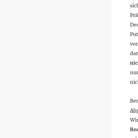
sic
Prä
Deu
Pu
von
dar
nic
nu
nic
Be
Ab
Wir
Re