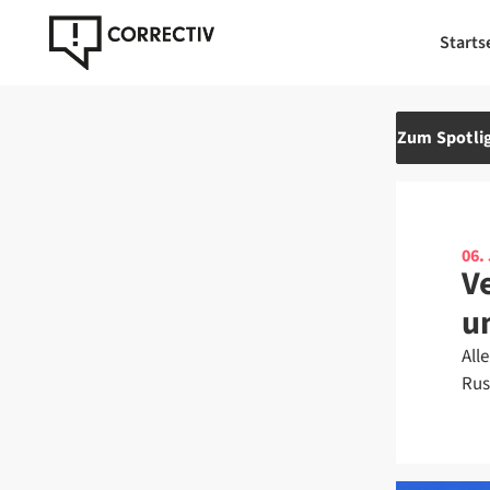
Starts
Zum Spotlig
06.
V
u
All
Rus