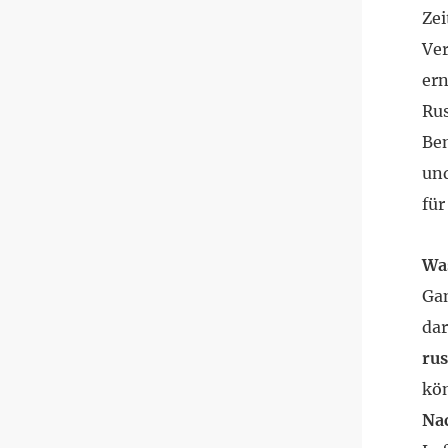
Ze
Ver
ern
Rus
Be
und
fü
Was
Gan
dar
rus
kön
Nac