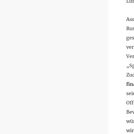
Luf
Auc
Rus
ge
ver
Ve
„Sp
Zud
fin
sei
Of
Bev
wü
wir