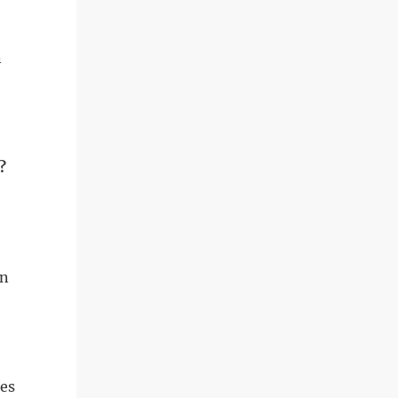
n
?
en
 es