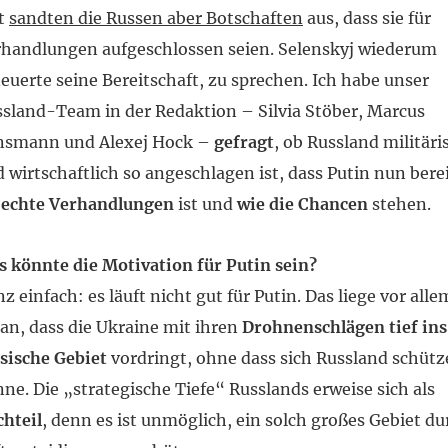
it
sandten die Russen aber Botschaften
aus, dass sie für
handlungen aufgeschlossen seien. Selenskyj wiederum
euerte seine Bereitschaft, zu sprechen. Ich habe unser
sland-Team in der Redaktion – Silvia Stöber, Marcus
nsmann und Alexej Hock –
gefragt
, ob Russland militäri
 wirtschaftlich so angeschlagen ist, dass Putin nun bere
r
echte Verhandlungen
ist und
wie die Chancen
stehen.
 könnte die Motivation für Putin sein?
z einfach: es läuft nicht gut für Putin. Das liege vor alle
an, dass die Ukraine mit ihren
Drohnenschlägen
tief ins
sische Gebiet
vordringt, ohne dass sich Russland schüt
ne. Die „strategische Tiefe“ Russlands erweise sich als
hteil
, denn es ist unmöglich, ein solch großes Gebiet du