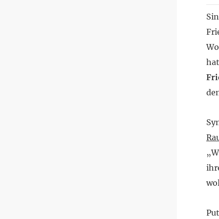
Sin
Fri
Woc
hat
Fr
de
Sym
Ra
„Wi
ihr
wol
Put