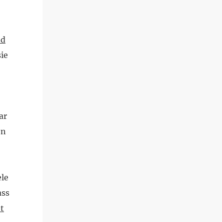
nd
sie
ar
en
ele
ass
t