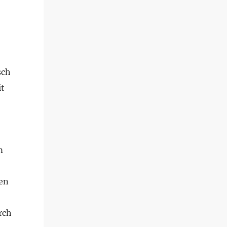
sch
it
m
zen
rch