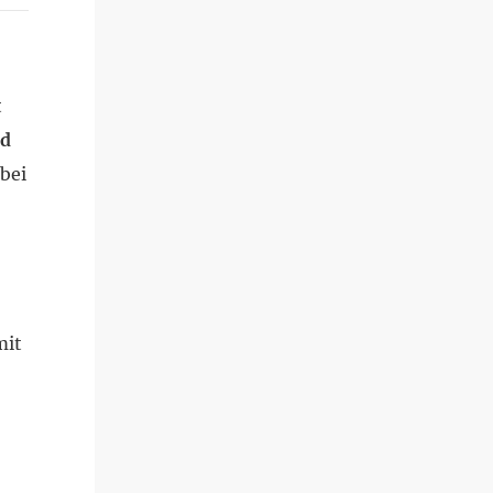
t
nd
 bei
mit