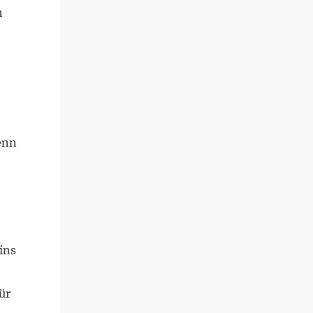
n
e
enn
ins
ür