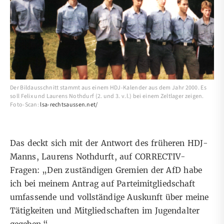
Der Bildausschnitt stammt aus einem HDJ-Kalender aus dem Jahr 2000. Es
soll Felix und Laurens Nothdurf (2. und 3. v.l.) bei einem Zeltlager zeigen.
Foto-Scan:
lsa-rechtsaussen.net/
Das deckt sich mit der Antwort des früheren HDJ-
Manns, Laurens Nothdurft, auf CORRECTIV-
Fragen: „Den zuständigen Gremien der AfD habe
ich bei meinem Antrag auf Parteimitgliedschaft
umfassende und vollständige Auskunft über meine
Tätigkeiten und Mitgliedschaften im Jugendalter