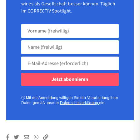
wir es als Gesellschaft besser können. Täglich
im CORRECTIV Spotlight.
Vorname
(freiwillig)
Name
(freiwillig)
E-
Mail-
Adresse
(erforderlich)
(erforderlich)
ⓘ
Mit der Anmeldung willigen Sie der Verarbeitung Ihrer
Daten gemäß unserer
Datenschutzerklärung
ein.