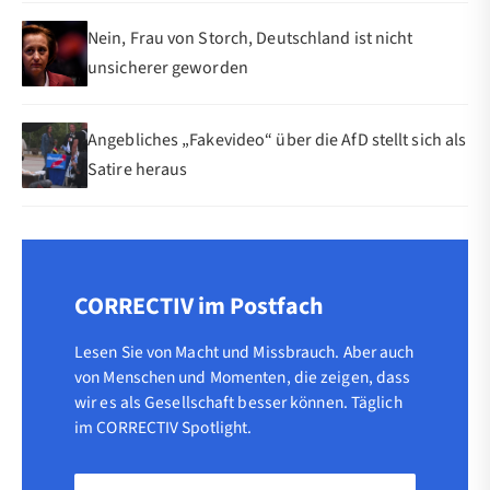
Nein, Frau von Storch, Deutschland ist nicht
unsicherer geworden
Angebliches „Fakevideo“ über die AfD stellt sich als
Satire heraus
CORRECTIV im Postfach
Lesen Sie von Macht und Missbrauch. Aber auch
von Menschen und Momenten, die zeigen, dass
wir es als Gesellschaft besser können. Täglich
im CORRECTIV Spotlight.
Vorname