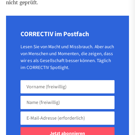
nicht geprüft.
CORRECTIV im Postfach
Lesen Sie von Macht und Missbrauch. Aber auch
von Menschen und Momenten, die zeigen, dass
wir es als Gesellschaft besser können. Täglich
im CORRECTIV Spotlight.
Vorname
(freiwillig)
Name
(freiwillig)
E-
Mail-
Adresse