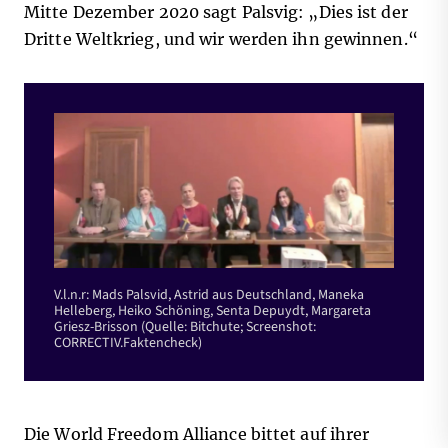
Mitte Dezember 2020 sagt Palsvig: „Dies ist der
Dritte Weltkrieg, und wir werden ihn gewinnen.“
V.l.n.r: Mads Palsvid, Astrid aus Deutschland, Maneka
Helleberg, Heiko Schöning, Senta Depuydt, Margareta
Griesz-Brisson (Quelle: Bitchute; Screenshot:
CORRECTIV.Faktencheck)
Die World Freedom Alliance bittet auf ihrer