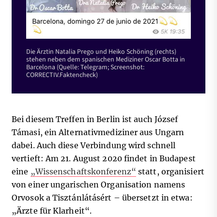
Die Ärztin Natalia Prego und Heiko Schöning (rechts)
stehen neben dem spanischen Mediziner Oscar Botta in
Barcelona (Quelle: Telegram; Screenshot:
CORRECTIV.Faktencheck)
Bei diesem Treffen in Berlin ist auch József
Támasi, ein Alternativmediziner aus Ungarn
dabei. Auch diese Verbindung wird schnell
vertieft: Am 21. August 2020 findet in Budapest
eine
„Wissenschaftskonferenz“
statt, organisiert
von einer ungarischen Organisation namens
Orvosok a Tisztánlátásért – übersetzt in etwa:
„Ärzte für Klarheit“.