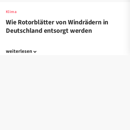
Klima
Wie Rotorblätter von Windrädern in
Deutschland entsorgt werden
weiterlesen
Klima
Brennende Solaranlagen? Kreml-nahe
Medien verbreiten irreführende Videos
zu Spaniens Hitzewelle
weiterlesen